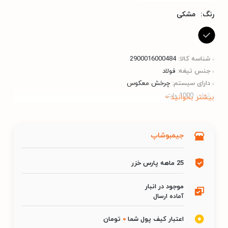
رنگ:
مشکی
شناسه کالا:
2900016000484
جنس تیغه:
فولاد
دارای سیستم:
چرخش معکوس
توان:
1000 وات
بیشتر بخوانید
میزان خروجی:
1200 گرم در دقیقه
ضمانت و گارانتی:
25 ماه گارانتی پارس خزر
جیمبوشاپ
25 ماهه پارس خزر
موجود در انبار
آماده ارسال
اعتبار کیف پول شما
0
تومان