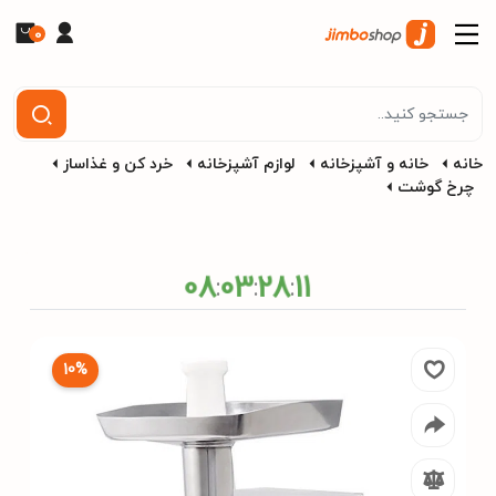
0
خانه
خانه و آشپزخانه
لوازم آشپزخانه
خرد کن و غذاساز
چرخ گوشت
08
03
28
11
:
:
:
10%