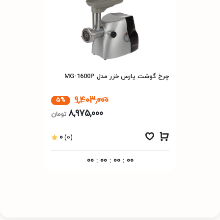
38cm
ارتفاع
2900016000484
شناسه کالا
سفید
رنگ
چرخ گوشت پارس خزر مدل MG-1600P
سیلور
9,403,000
5%
8,975,000
تومان
مشکی
0
(0)
مشخصات مصرف انرژی
00
:
00
:
00
:
00
1000 وات
توان مصرفی
220 ولت متناوب 50 هرتز
ولتاژ مصرفی