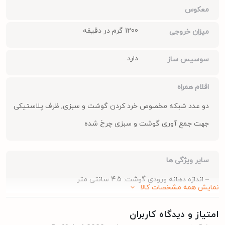
معکوس
جمع‌آوری گوشت و سبزی چرخ شده نیز ارائه می‌شود. این اقلام همراه،
1200 گرم در دقیقه
میزان خروجی
کارایی دستگاه را افزایش داده و به شما کمک می‌کنند تا به راحتی مواد
غذایی خود را آماده کنید.
دارد
سوسیس ساز
خرید چرخ گوشت پارس خزر مدل بوفالو Buffalo | 2020 از
جیمبوشاپ
اقلام همراه
چرخ گوشت پارس خزر مدل بوفالو 2020 با ویژگی‌های متنوع و عملکرد
دو عدد شبکه مخصوص خرد کردن گوشت و سبزی, ظرف پلاستیکی
قدرتمند، یکی از بهترین گزینه‌ها برای آشپزخانه‌های ایرانی است. اگر به
جهت جمع آوری گوشت و سبزی چرخ شده
دنبال یک چرخ گوشت با کیفیت، بادوام و کارآمد هستید، این مدل
می‌تواند انتخاب مناسبی برای شما باشد. با استفاده از این دستگاه،
سایر ویژگی ها
می‌توانید به راحتی و سرعت انواع گوشت را چرخ کرده و غذاهای خوشمزه
– اندازه دهانه ورودی گوشت: 4.5 سانتی متر
و متنوعی را برای خانواده خود تهیه کنید. قبل از خرید چرخ گوشت، نظرات
نمایش همه مشخصات کالا
– حداکثر توان تحت فشار 1000 وات
کاربران دیگر را در مورد این محصول مطالعه کنید؛ از تطابق مشخصات این
امتیاز و دیدگاه کاربران
– دارای صفحه نمایشگر
محصول با نیازهای خود اطمینان حاصل کنید و در صورت نیاز به راهنمایی