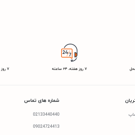
محل
۷ روز هفته، ۲۴ ساعته
۷ روز ضمانت بازگشت کالا
یان
شماره های تماس
شاپ
02133440440
09024724413