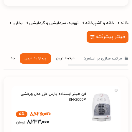
خانه
خانه و آشپزخانه
تهویه، سرمایشی و گرمایشی
بخاری
فیلتر پیشرفته
مرتب سازی بر اساس:
مرتبط ترین
پربازدید ترین
جدید تری
فن هیتر ایستاده پارس خزر مدل چرخشی
SH-2000P
8,625,000
5%
8,233,000
تومان