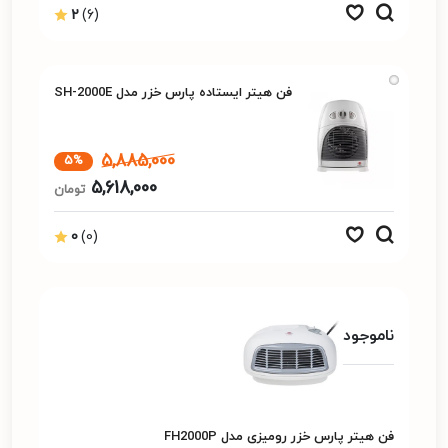
2
(6)
فن هیتر ایستاده پارس خزر مدل SH-2000E
5,885,000
5%
5,618,000
تومان
0
(0)
ناموجود
فن هیتر پارس خزر رومیزی مدل FH2000P