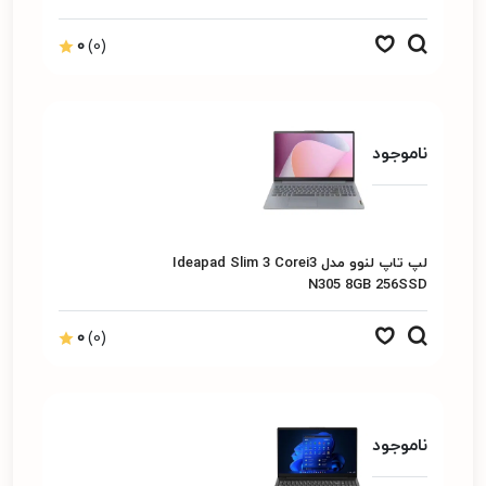
0
(0)
ناموجود
لپ تاپ لنوو مدل Ideapad Slim 3 Corei3
N305 8GB 256SSD
0
(0)
ناموجود