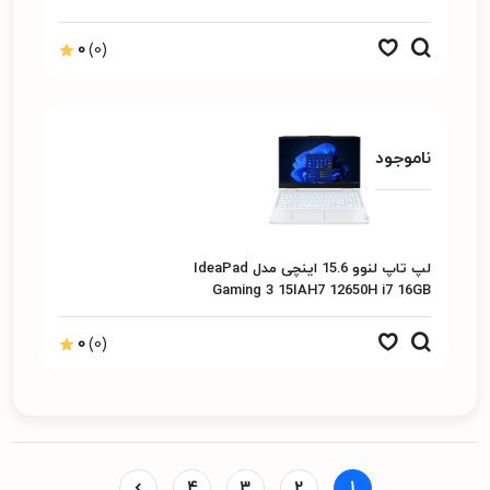
0
(0)
ناموجود
لپ تاپ لنوو 15.6 اینچی مدل IdeaPad
Gaming 3 15IAH7 12650H i7 16GB
512GB
0
(0)
4
3
2
1