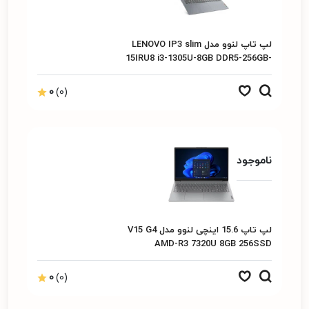
لپ تاپ لنوو مدل LENOVO IP3 slim
15IRU8 i3-1305U-8GB DDR5-256GB-
SSD-INTEGRATEd-15.6FHD Finger
Print
0
(0)
ناموجود
لپ تاپ 15.6 اینچی لنوو مدل V15 G4
AMD-R3 7320U 8GB 256SSD
0
(0)