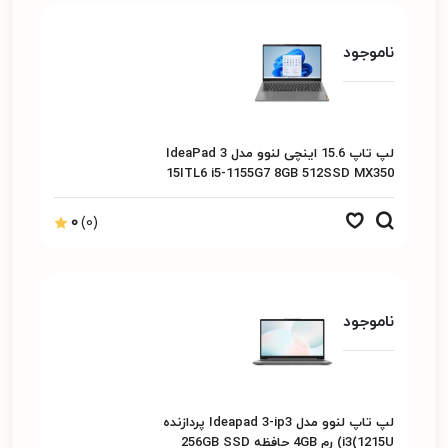
ناموجود
لپ تاپ 15.6 اینچی لنوو مدل IdeaPad 3
15ITL6 i5-1155G7 8GB 512SSD MX350
FHD TN
0
(0)
ناموجود
لپ تاپ لنوو مدل Ideapad 3-ip3 پردازنده
i3(1215U) رم 4GB حافظه 256GB SSD