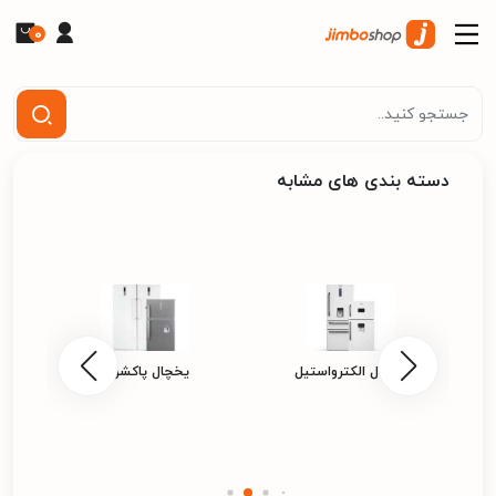
0
دسته بندی های مشابه
یخچال الکترواستیل
یخچال پاکشوما