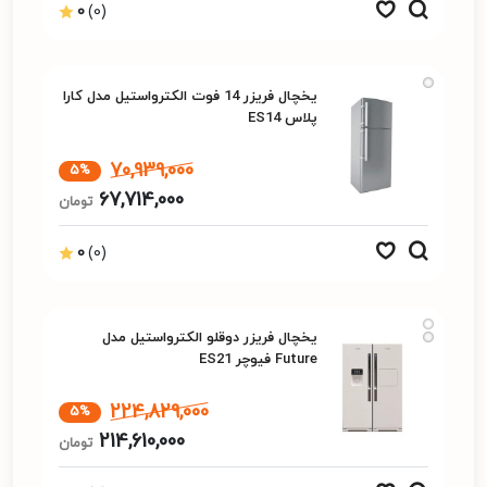
0
(0)
یخچال فریزر 14 فوت الکترواستیل مدل کارا
پلاس ES14
70,939,000
5%
67,714,000
تومان
0
(0)
یخچال فریزر دوقلو الکترواستیل مدل
Future فیوچر ES21
224,829,000
5%
214,610,000
تومان