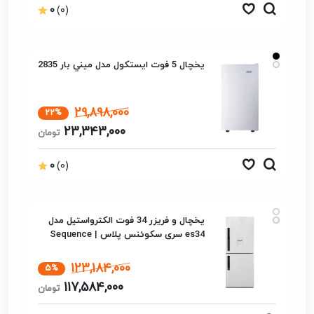
0
(0)
یخچال 5 فوت ایستکول مدل ميني بار 2835
29,898,000
22%
23,343,000
تومان
0
(0)
یخچال و فریزر 34 فوت الکترواستیل مدل
es34 سری سکوئنس پلاس | Sequence
Plus
123,184,000
5%
117,584,000
تومان