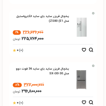
یخچال فریزر ساید بای ساید الکترواستیل
مدل ZS80 (E1)
226,626,000
1%
225,764,000
تومان
0
(0)
یخچال فریزر ساید بای ساید 36 فوت دوو
مدل SX-i30-30
322,000,000
8%
296,800,000
تومان
0
(0)