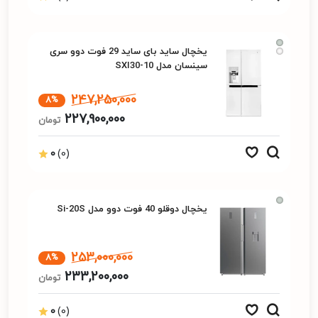
یخچال ساید بای ساید 29 فوت دوو سری
سینسان مدل SXI30-10
247,250,000
8%
227,900,000
تومان
0
(0)
یخچال دوقلو 40 فوت دوو مدل Si-20S
253,000,000
8%
233,200,000
تومان
0
(0)