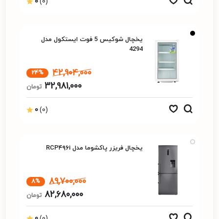
0
(0)
یخچال شوکیس 5 فوت ایستکول مدل
4294
42,904,000
24%
32,981,000
تومان
0
(0)
یخچال فریزر پاکشوما مدل RCP۴۹۶i
89,700,000
8%
82,680,000
تومان
0
(0)