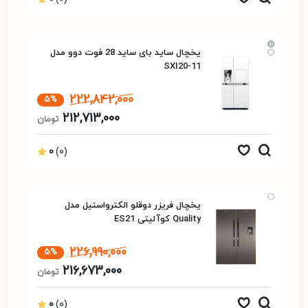
یخچال ساید بای ساید 28 فوت دوو مدل
SXI20-11
222,842,000
5%
212,713,000
تومان
0
(0)
یخچال فریزر دوقلو الکترواستیل مدل
Quality کوآلیتی ES21
226,990,000
5%
216,673,000
تومان
0
(0)