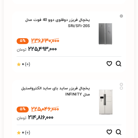
یخچال فریزر دوقلوی دوو 40 فوت مدل
SRi/SFi-20S
236,230,000
5%
225,493,000
تومان
0
(0)
یخچال فریزر ساید بای ساید الکترواستیل
مدل INFINITY
225,046,000
5%
214,816,000
تومان
0
(0)