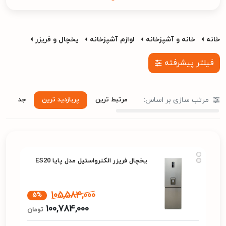
خانه
خانه و آشپزخانه
لوازم آشپزخانه
یخچال و فریزر
فیلتر پیشرفته
مرتب سازی بر اساس:
مرتبط ترین
پربازدید ترین
جدید تری
یخچال فریزر الکترواستیل مدل پایا ES20
105,584,000
5%
100,784,000
تومان