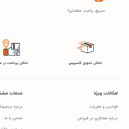
– صفحه رویه یک تکه
سریع، راحت، مطمئن!
– درِ فر دولایه
– فن خنک کننده
5 شعله
تعداد شعله
مشخصات کلی
امکان تحویل اکسپرس
امکان پرداخت در 
دوو
برند
24 ماه گارانتی انتخاب سرویس
گارانتی
امکانات ویژه
خدمات مشتر
76 کیلوگرم
وزن
قوانین و مقررات
درباره جیمبو
درباره همکاری در فروش
تماس با ما