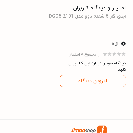
دارد
گرمخانه
امتیاز و دیدگاه کاربران
اجاق گاز 5 شعله دوو مدل DGC5-2101
صفحه رویه یک تکه
صفحه جلوی اجاق
دارد
ترموکوپل صفر ثانیه
0
از ۵
دارد
درپوش شیشه نشکن
از مجموع 0 امتیاز
دیدگاه خود را درباره این کالا بیان
دارد
شعله زماندار
کنید
افزودن دیدگاه
– صفحه نمایش لمسی
سایر مشخصات
– شعله زماندار
– درِگرمخانه کشویی
– فن گردش هوای داغ و المن
– لعاب سلف کلین درون محف