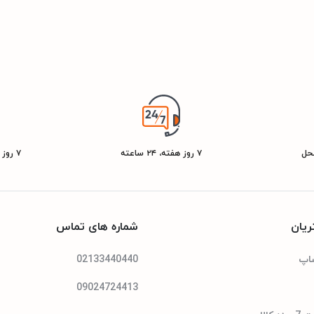
محل
۷ روز هفته، ۲۴ ساعته
۷ روز ضمانت بازگشت کالا
یان
شماره های تماس
شاپ
02133440440
09024724413