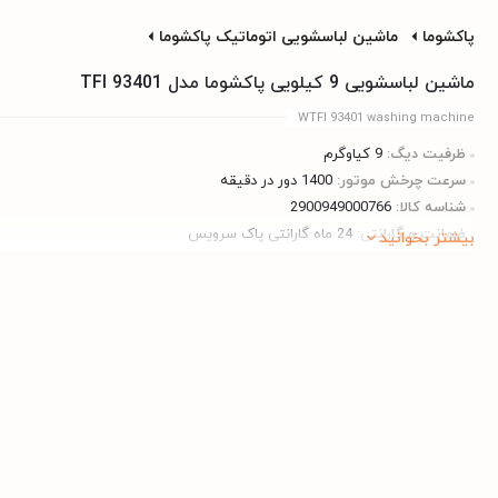
پاکشوما
ماشین لباسشویی اتوماتیک پاکشوما
ماشین لباسشویی 9 کیلویی پاکشوما مدل TFI 93401
WTFI 93401 washing machine
ظرفیت دیگ:
9 کیاوگرم
سرعت چرخش موتور:
1400 دور در دقیقه
شناسه کالا:
2900949000766
ضمانت و گارانتی:
24 ماه گارانتی پاک سرویس
بیشتر بخوانید