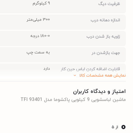
9 کیلوگرم
ظرفیت دیگ
300 میلی‌متر
اندازه دهانه درب
180-0 درجه
زاویه باز شدن درب
به سمت چپ
جهت بازشدن در
دارد
قابلیت اضافه کردن لباس حین کار
نمایش همه مشخصات کالا
16 برنامه اصلی شستشو + 6 برنامه کمکی شستشو عدد
تعداد برنامه های شست و شو
امتیاز و دیدگاه کاربران
ماشین لباسشویی 9 کیلویی پاکشوما مدل TFI 93401
دارد
قفل کودک
54 دسی بل
میزان صدا
0
از ۵