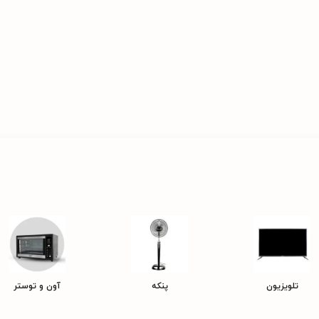
تلویزیون
پنکه
آون و توستر