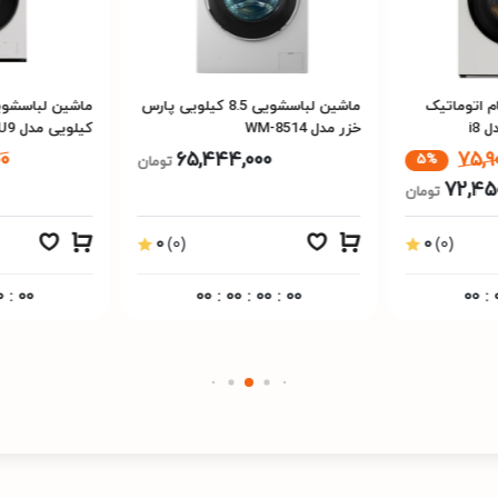
 اتوماتیک
ماشین لباسشویی 8.5 کیلویی پارس
خزر مدل WM-8514
کیلویی مدل U9
00
65,444,000
75,9
5%
تومان
72,45
تومان
0
(0)
0
(0)
0
:
00
00
:
00
:
00
:
00
00
: