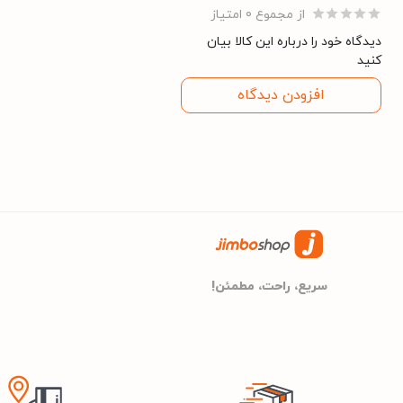
76 دسی بل
میزان صدای آبکشی
از مجموع 0 امتیاز
دیدگاه خود را درباره این کالا بیان
– برنامه شستشوی اقتصادی البسه
سایر ویژگی‌ها
کنید
– برنامه شستشوی البسه حجیم 
افزودن دیدگاه
– برنامه شستشوی البسه رنگیLOR WEAR
– برنامه شستشوی البسه کودکانcare
– برنامه شستشوی البسه ورزشی wear
– برنامه شستشوی خودکار دیگM CLEAN
– برنامه شستشوی سریع 15 دقیقه ایQUICK15
– برنامه شستشوی ملحفه و روتخ
سریع، راحت، مطمئن!
– شستشو با قابلیت اتوکشی
– قابلیت آبکشی اضافه البسهXTRA RINSE
– قابلیت اضافه یا کم کردن البسه بعد ا
– قابلیت تاخیر در زمان شروع شستشو1 ت