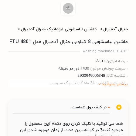
جنرال آدمیرال
ماشین لباسشویی اتوماتیک جنرال آدمیرال
ماشین لباسشویی 8 کیلویی جنرال آدمیرال مدل FTU 4801
washing machine FTU 4801
رتبه انرژی:
+++A
سرعت چرخش موتور:
1400 دور در دقیقه
شناسه کالا:
2900949006348
ضمانت و گارانتی:
24 ماه گارانتی پاک سرویس
بیشتر بخوانید
0
در کیف پول شماست
شما می توانید با کلیک کردن روی دکمه 'این محصول را
موجود کنید!' در کوتاهترین مدت از زمان موجود شدن این