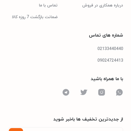
درباره همکاری در فروش
تماس با ما
جنرال آدمیرال
برند
ضمانت بازگشت 7 روزه کالا
24 ماه گارانتی پاک سرویس
گارانتی
شماره های تماس
02133440440
50cm
عمق
09024724413
60cm
عرض
با ما همراه باشید
85cm
ارتفاع
2900949006348
شناسه کالا
از جدیدترین تخفیف ها باخبر شوید
سفید
رنگ