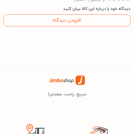
دارد
قفل کودک
دیدگاه خود را درباره این کالا بیان کنید
افزودن دیدگاه
59 دسی بل
میزان صدا
78 دسی بل
میزان صدای آبکشی
مشخصات کلی
پاکشوما
برند
سریع، راحت، مطمئن!
24 ماه گارانتی پاک سرویس
گارانتی
60cm
عمق