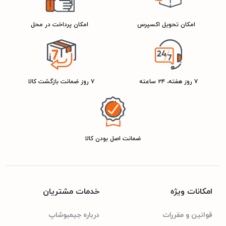
60cm
عرض
امکان تحویل اکسپرس
امکان پرداخت در محل
85cm
ارتفاع
2900949009523
شناسه کالا
۷ روز هفته، ۲۴ ساعته
۷ روز ضمانت بازگشت کالا
سفید
رنگ
سیلور
ضمانت اصل بودن کالا
مشخصات مصرف انرژی
امکانات ویژه
خدمات مشتریان
A+++
رتبه انرژی
قوانین و مقررات
درباره جیمبوشاپ