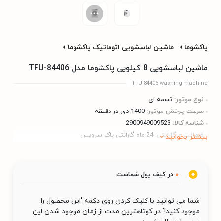
پاکشوما
ماشین لباسشویی اتوماتیک پاکشوما
ماشین لباسشویی 8 کیلویی پاکشوما مدل TFU-84406
TFU-84406 washing machine
نوع موتور:
تسمه ای
سرعت چرخش موتور:
1400 دور در دقیقه
شناسه کالا:
2900949009523
ضمانت و گارانتی:
24 ماه گارانتی پاک سرویس
بیشتر بخوانید
0
در کیف پول شماست
شما می توانید با کلیک کردن روی دکمه 'این محصول را
موجود کنید!' در کوتاهترین مدت از زمان موجود شدن این