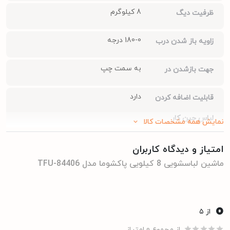
8 کیلوگرم
ظرفیت دیگ
180-0 درجه
زاویه باز شدن درب
به سمت چپ
جهت بازشدن در
دارد
قابلیت اضافه کردن
لباس حین کار
نمایش همه مشخصات کالا
دارد
بخارشو
امتیاز و دیدگاه کاربران
ماشین لباسشویی 8 کیلویی پاکشوما مدل TFU-84406
تعداد برنامه های شست
و شو
0
دارای 16 برنامه شستشو اصلی + 5 برنامه کمکی
از ۵
از مجموع 0 امتیاز