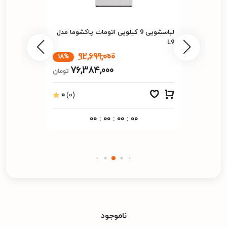
لباسشویی 9 کیلویی اتومات پاکشوما مدل
L9
92,699,000
18%
76,384,000
تومان
0
(0)
00
:
00
:
00
:
00
ناموجود