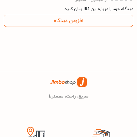
دیدگاه خود را درباره این کالا بیان کنید
مشخصات کلی
افزودن دیدگاه
زیرووات
برند
24 ماه گارانتی پاک سرویس
گارانتی
70 کیلوگرم
وزن
سریع، راحت، مطمئن!
60cm
عمق
52cm
عرض
85cm
ارتفاع