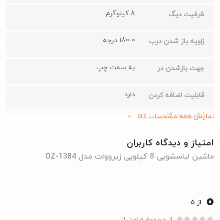
8 کیلوگرم
ظرفیت دیگ
180-0 درجه
زاویه باز شدن درب
به سمت چپ
جهت بازشدن در
دارد
قابلیت اضافه کردن
لباس حین کار
نمایش همه مشخصات کالا
21 عدد
تعداد برنامه های شست
امتیاز و دیدگاه کاربران
ماشین لباسشویی 8 کیلویی زیرووات مدل OZ-1384
و شو
دارد
قفل کودک
0
از ۵
59 دسی بل
میزان صدا
از مجموع 0 امتیاز