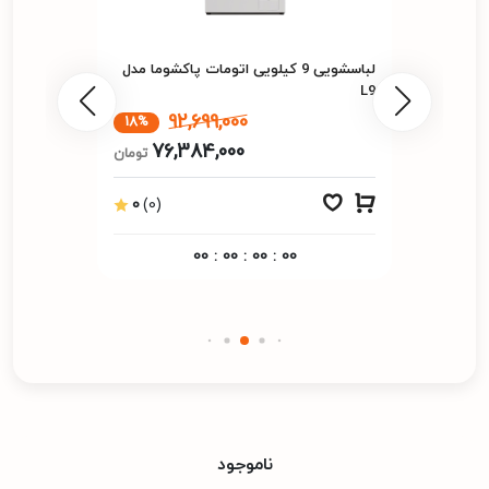
لباسشویی 9 کیلویی اتومات پاکشوما مدل
L9
92,699,000
18%
76,384,000
تومان
0
(0)
00
:
00
:
00
:
00
ناموجود