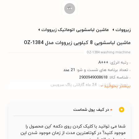
زیرووات
ماشین لباسشویی اتوماتیک زیرووات
ماشین لباسشویی 8 کیلویی زیرووات مدل OZ-1384
OZ-1384 washing machine
رتبه انرژی:
+++A
تعداد برنامه های شست و شو:
21 عدد
شناسه کالا:
2900949008618
ضمانت و گارانتی:
24 ماه گارانتی پاک سرویس
بیشتر بخوانید
0
در کیف پول شماست
شما می توانید با کلیک کردن روی دکمه 'این محصول را
موجود کنید!' در کوتاهترین مدت از زمان موجود شدن این