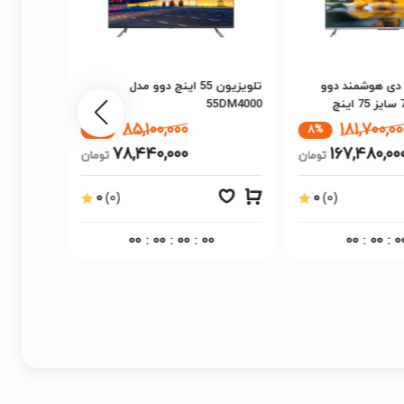
تلویزیون 55 اینچ دوو مدل
تلویزیون ال ای دی هوشمند ایکس
55DM
ویژن مدل XCU900 سایز 75 اینچ
230,000,000
85,100,000
8%
8%
212,000,000
78,440,000
تومان
تومان
0
(0)
0
(0)
00
:
00
:
00
:
00
00
:
00
:
00
:
00