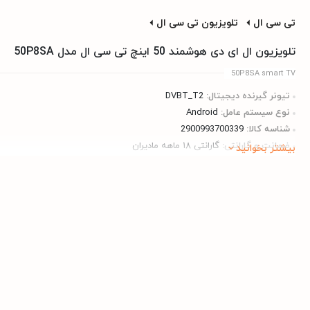
تی سی ال
تلویزیون تی سی ال
تلویزیون ال ای دی هوشمند 50 اینچ تی سی ال مدل 50P8SA
50P8SA smart TV
تیونر گیرنده دیجیتال:
DVBT_T2
نوع سیستم عامل:
Android
شناسه کالا:
2900993700339
ضمانت و گارانتی:
گارانتی ۱۸ ماهه مادیران
بیشتر بخوانید