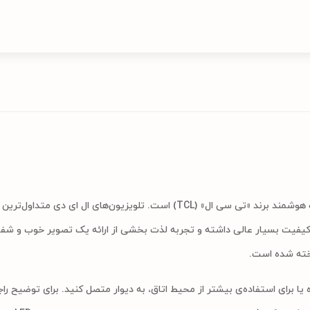
تلویزیون ال ای دی هوشمند 50 اینچ TCL مدل 50P8SA یکی از محصولات هوشمند برند «تی سی ال» (TCL) است. تلویزیون‌های 
واع تلویزیون بوده که کیفیت بسیار عالی داشته و تجربه لذت بخشی از ارائه یک تصویر خوب و شفا
اده یا برای استفاده‌ی بیشتر از محیط اتاق، به دیوار متصل کنید. برای توضیح