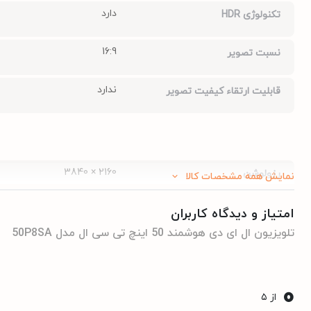
دارد
تکنولوژی HDR
Shift نیز پشتیبانی می‌کند که با این قابلیت می توانید برنامه زنده د
16:9
نسبت تصویر
هوشمند 50 اینچ TCLمدل 50P8SA در
جیمبوشاپ
دارای طراحی بدون قاب
ندارد
قابلیت ارتقاء کیفیت تصویر
2160 × 3840
رزولوشن
نمایش همه مشخصات کالا
ندارد
قابلیت 3D
امتیاز و دیدگاه کاربران
تلویزیون ال ای دی هوشمند 50 اینچ تی سی ال مدل 50P8SA
ندارد
تبدیل 2D به 3D
0
ندارد
تبدیل 3D به 2D
از ۵