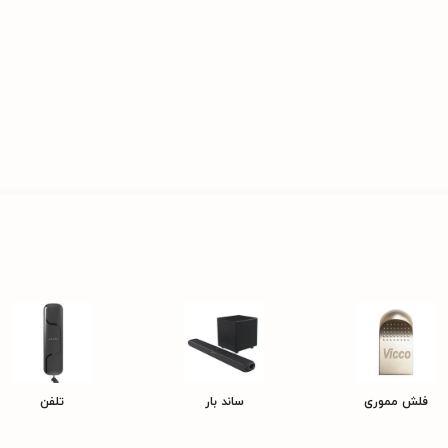
فلش مموری
ساند بار
تلفن