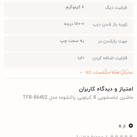
8 کیلوگرم
ظرفیت دیگ
180-0 درجه
زاویه باز شدن درب
به سمت چپ
جهت بازشدن در
دارد
قابلیت اضافه کردن
لباس حین کار
نمایش همه مشخصات کالا
دارد
بخارشو
امتیاز و دیدگاه کاربران
ماشین لباسشویی 8 کیلویی پاکشوما مدل TFB-86402
تعداد برنامه های شست
و شو
0
دارای 16 برنامه شستشو اصلی + 5 برنامه کمکی
از ۵
از مجموع 0 امتیاز