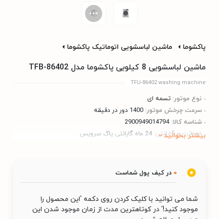
پاکشوما
ماشین لباسشویی اتوماتیک پاکشوما
ماشین لباسشویی 8 کیلویی پاکشوما مدل TFB-86402
TFU-86402 washing machine
نوع موتور:
تسمه ای
سرعت چرخش موتور:
1400 دور در دقیقه
شناسه کالا:
2900949014794
ضمانت و گارانتی:
24 ماه گارانتی پاک سرویس
بیشتر بخوانید
0
در کیف پول شماست
شما می توانید با کلیک کردن روی دکمه 'این محصول را
موجود کنید!' در کوتاهترین مدت از زمان موجود شدن این