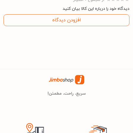
دارد
قفل کودک
دیدگاه خود را درباره این کالا بیان کنید
افزودن دیدگاه
59 دسی بل
میزان صدا
78 دسی بل
میزان صدای آبکشی
universal
نوع موتور
مشخصات کلی
سریع، راحت، مطمئن!
پاکشوما
برند
24 ماه گارانتی پاک سرویس
گارانتی