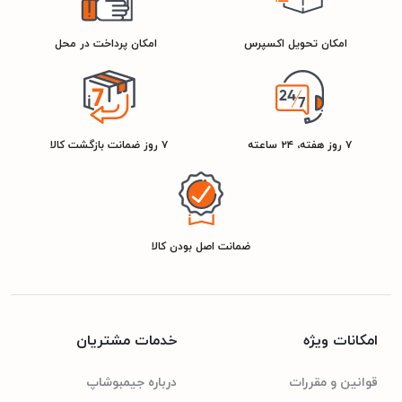
60cm
عمق
امکان تحویل اکسپرس
امکان پرداخت در محل
60cm
عرض
85cm
ارتفاع
۷ روز هفته، ۲۴ ساعته
۷ روز ضمانت بازگشت کالا
2900949014794
شناسه کالا
سفید
رنگ
ضمانت اصل بودن کالا
سیلور
امکانات ویژه
خدمات مشتریان
مشخصات مصرف انرژی
قوانین و مقررات
درباره جیمبوشاپ