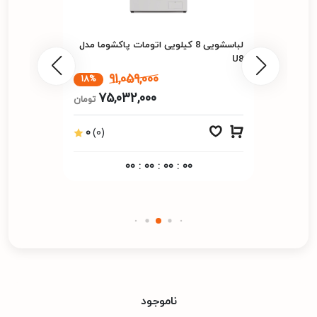
لباسشویی 8 کیلویی اتومات پاکشوما مدل
U8
91,059,000
18%
75,032,000
تومان
0
(0)
00
:
00
:
00
:
00
ناموجود