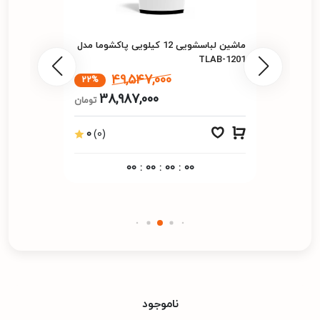
ماشین لباسشویی 12 کیلویی پاکشوما مدل
TLAB-1201
49,547,000
22%
38,987,000
تومان
0
(0)
00
:
00
:
00
:
00
ناموجود