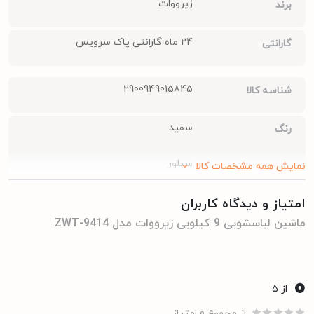
زیرووات
برند
24 ماه گارانتی پاک سرویس
گارانتی
2900949015845
شناسه کالا
سفید
رنگ
سیلور
نمایش همه مشخصات کالا
سفید درب اسموکی
امتیاز و دیدگاه کاربران
ماشین لباسشویی 9 کیلویی زیرووات مدل ZWT-9414
سیلور درب اسموکی
0
از ۵
از مجموع 0 امتیاز