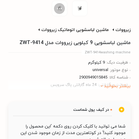
زیرووات
ماشین لباسشویی اتوماتیک زیرووات
ماشین لباسشویی 9 کیلویی زیرووات مدل ZWT-9414
ZWT-9414washing machine
ظرفیت دیگ:
9 کیلوگرم
نوع موتور:
universal
شناسه کالا:
2900949015845
ضمانت و گارانتی:
24 ماه گارانتی پاک سرویس
بیشتر بخوانید
0
در کیف پول شماست
شما می توانید با کلیک کردن روی دکمه 'این محصول را
موجود کنید!' در کوتاهترین مدت از زمان موجود شدن این