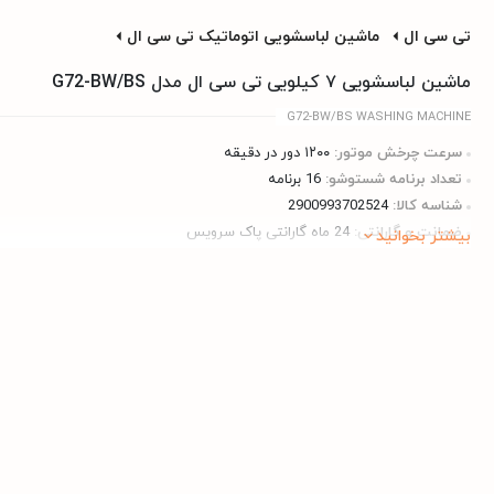
تی سی ال
ماشین لباسشویی اتوماتیک تی سی ال
ماشین لباسشویی ۷ کیلویی تی سی ال مدل G72-BW/BS
G72-BW/BS WASHING MACHINE
سرعت چرخش موتور:
۱۲۰۰ دور در دقیقه
تعداد برنامه شستوشو:
16 برنامه
شناسه کالا:
2900993702524
ضمانت و گارانتی:
24 ماه گارانتی پاک سرویس
بیشتر بخوانید