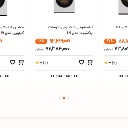
ماشین لباسشویی پاکشوما 8
لباسشویی 9 کیلویی اتومات
پاکشوما مدل L9
کیلویی مدل U9
00
92,699,000
88,
18%
17%
76,384,000
73,80
تومان
تومان
0
(0)
0
(0)
0
:
00
00
:
00
:
00
:
00
00
: