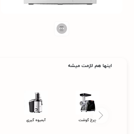
اینها هم لازمت میشه
چرخ گوشت
آبمیوه گیری