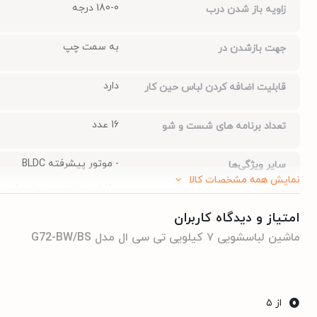
180-0 درجه
زاویه باز شدن درب
به سمت چپ
جهت بازشدن در
دارد
قابلیت اضافه کردن لباس حین کار
16 عدد
تعداد برنامه های شست و شو
- موتور پیشرفته BLDC
سایر ویژگی‌ها
نمایش همه مشخصات کالا
- قابلیت تاخیر در زمان شروع شستشو 
- قابلیت تنظیم سرعت دور خشک کن
امتیاز و دیدگاه کاربران
ماشین لباسشویی ۷ کیلویی تی سی ال مدل G72-BW/BS
- قابلیت تنظیم دمای آب تا 90 درجه
- دیگ الماسه
0
از ۵
universal
نوع موتور