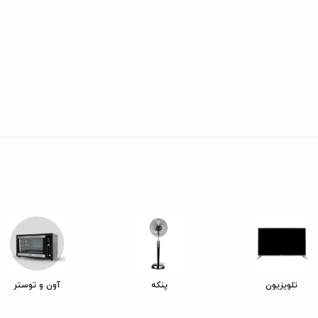
تلویزیون
پنکه
آون و توستر