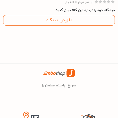
از مجموع 0 امتیاز
مشخصات درگاه های ارتباطی
دیدگاه خود را درباره این کالا بیان کنید
افزودن دیدگاه
2عدد
تعداد درگاه‌های USB
3عدد
تعداد درگاه های اچ دی
ام آی
دارد
کامپوزیت
دارد
وای فای
سریع، راحت، مطمئن!
دارد
خروجی هدفون
دارد
ورودی آنتن