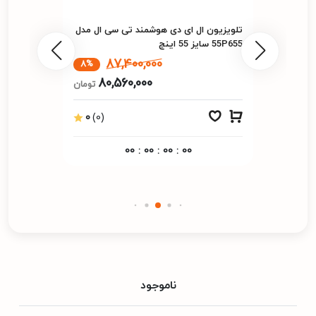
تلویزیون ال ای دی هوشمند تی سی ال مدل
55P655 سایز 55 اینچ
87,400,000
8%
80,560,000
تومان
0
(0)
00
:
00
:
00
:
00
ناموجود