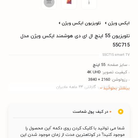
ایکس ویژن
تلویزیون ایکس ویژن
تلویزیون 55 اینچ ال ای دی هوشمند ایکس ویژن مدل
55C715
55C715 smart TV
سایز صفحه:
55 اینچ
کیفیت تصویر:
4K UHD
رزولوشن:
2160 × 3840
ضمانت و گارانتی:
گارانتی ۲۴ ماهه مادیران
بیشتر بخوانید
0
در کیف پول شماست
شما می توانید با کلیک کردن روی دکمه 'این محصول را
موجود کنید!' در کوتاهترین مدت از زمان موجود شدن این