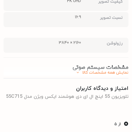
4K UHD
کیفیت تصویر
16:9
نسبت تصویر
2160 × 3840
رزولوشن
مشخصات سیستم صوتی
نمایش همه مشخصات کالا
امتیاز و دیدگاه کاربران
20 وات
توان خروجی کلی صدا
تلویزیون 55 اینچ ال ای دی هوشمند ایکس ویژن مدل 55C715
10وات
توان هر بلندگو
0
از ۵