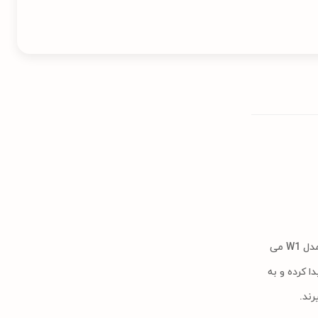
هندزفری بلوتوثی هایلو مدل X1 pro همان هندرزفری ای است که اگر خاص پسند باشید به درد شما میخورد! خیلی از افراد این مدل را نسخه پیشرفته مدل W1 می
 کرده و به
رند.