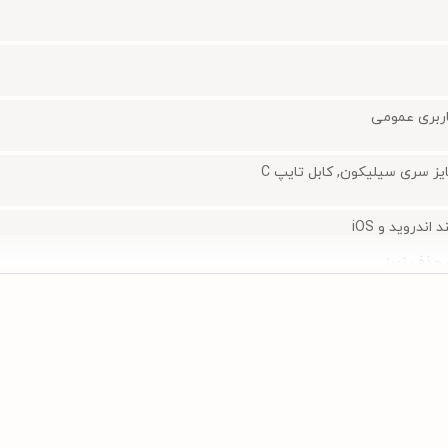
اربری عمومی
یز سری سیلیکون, کابل تایپ C
ندروید و iOS
ن حذف نویز