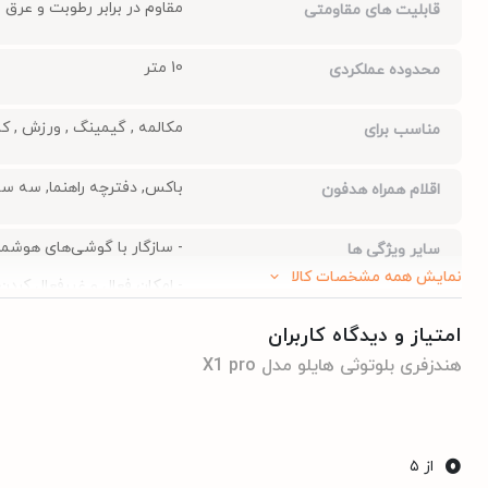
مقاوم در برابر رطوبت و عرق
قابلیت های مقاومتی
10 متر
محدوده عملکردی
مکالمه , گیمینگ , ورزش , ک
مناسب برای
باکس, دفترچه راهنما, سه سا
اقلام همراه هدفون
- سازگار با گوشی‌های هوشمند ا
سایر ویژگی ها
نمایش همه مشخصات کالا
- امکان فعال و غیرفعال کرد
- حالت Transparent برای شنیدن صدای محیط اطراف در حین پخش محتوا
امتیاز و دیدگاه کاربران
- قابلیت Gaming Mode برای کاهش تأخیر صدا
هندزفری بلوتوثی هایلو مدل X1 pro
- طراحی ارگونومیک
- نشانگر شارژ
0
از ۵
- دارای حذف نویز فعال تا 35 دسی‌بل