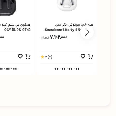
مدل
هندزفری بلوتوثی انکر مدل
هدفون بی سیم کیو س
QCY BUDS QT43
Soundcore Liberty 4 NC A3947
000
7,902,000
3%
تومان
1
تومان
0
(0)
0
(0)
00
:
00
:
00
00
:
00
:
00
:
00