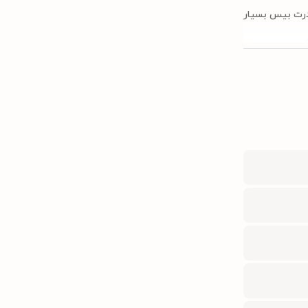
درت بیس بسیار
 کرد. این
 و کمی از بیرون به شما داده