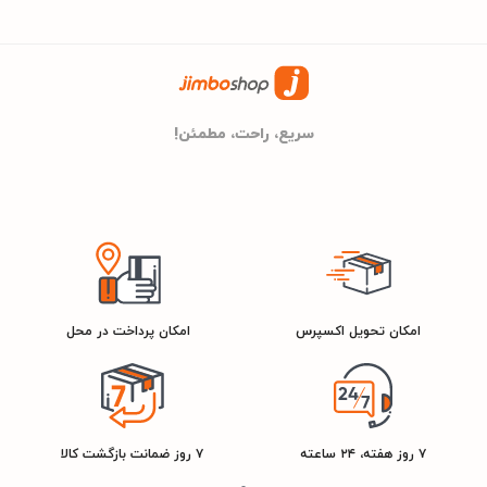
کیش بهره خواهید برد که به شما این امکان را می دهد تا با خیالی راحت
مشخصات مصرف انرژی
تا مدت ها از دستگاه خود استفاده بهینه را ببرید. شما میتوانید هم
اکنون آب مرکبات گیری گوسونیک مدل GCJ-406 را با بهترین کیفیت و
90 وات
توان مصرفی
قیمت از جیمبوشاپ تهیه کرده و در سریع ترین زمان ممکن درب منزل
سریع، راحت، مطمئن!
تحویل بگیرید.
امکان تحویل اکسپرس
امکان پرداخت در محل
۷ روز هفته، ۲۴ ساعته
۷ روز ضمانت بازگشت کالا