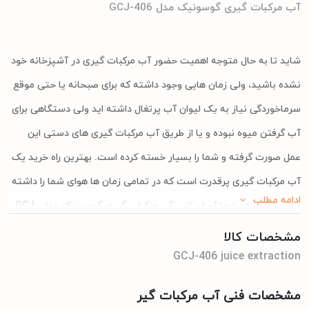
آب مرکبات گیری گوسونیک مدل GCJ-406
شاید تا به حال متوجه اهمیت حضور آب مرکبات گیری در آشپزخانه خود
نشده باشید، ولی زمان هایی وجود داشته که برای صبحانه یا حتی موقع
سرماخوردگی نیاز به یک لیوان آب پرتغال داشته اید ولی دستگاهی برای
آب گرفتن میوه نبوده و یا از طریق آب مرکبات گیری های دستی این
عمل صورت گرفته و شما را بسیار خسته کرده است. بهترین راه خرید یک
آب مرکبات گیری پرقدرت است که در تمامی زمان ها هوای شما را داشته
ادامه مطلب
و این کار را برای شما آسان کند. آب مرکبات گیری گوسونیک مدل GCJ-
406 در دسته بهترین آبمیوه گیری های موجود در بازار است که دارای
مشخصات کالا
قدرت بسیار بالایی می باشد و به شما این امکان را می دهد در کمترین
GCJ-406 juice extraction
زمان ممکن بیشترین تعداد مرکبات را آبگیری کنید. بدنه این محصول و
مشخصات فنی آب مرکبات گیر
تمامی بخش های تشکیل دهنده اش از پلاستیک مقاوم می باشند و از