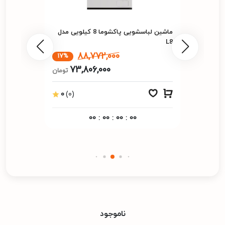
ماشین لباسشویی پاکشوما 8 کیلویی مدل
L8
88,772,000
17%
73,806,000
تومان
0
(0)
00
:
00
:
00
:
00
ناموجود