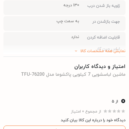
130 درجه
زاویه باز شدن درب
به سمت چپ
جهت بازشدن در
ندارد
قابلیت اضافه کردن
لباس حین کار
نمایش همه مشخصات کالا
ندارد
بخارشو
امتیاز و دیدگاه کاربران
ماشین لباسشویی 7 کیلویی پاکشوما مدل TFU-76200
دارای 15 برنامه شستشو و 5 برنامه تکمیلی
تعداد برنامه های شست
و شو
0
دارد
از ۵
قفل کودک
از مجموع 0 امتیاز
کم صدا و کم لرزش
میزان صدا
دیدگاه خود را درباره این کالا بیان کنید