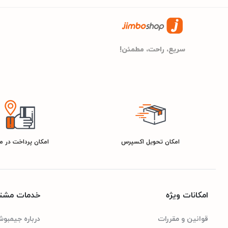
نسبت تصویر ۱۶:۹ و ۲۲۷ پیکسل در هر اینچ
توضیح صفحه نمایش
بلندگوهای استریو داخلی با م
مشخصات اسپیکر
سریع، راحت، مطمئن!
USB Type-C
درگاه ارتباطی
- باتری لیتیوم پلیمر با ظرفیت ۵۸.۲ وات س
باتری
- حداکثر تا ۱۷ ساعت برای وب گردی ساعت
امکان تحویل اکسپرس
امکان پرداخت در 
- وجود تاچ بار بلوتوث نسخه ۵.۰
سایر امکانات
- دارای ۲ عدد پورت USB Type C با قابلیت پشتیبانی از ThunderBolt ۳
- مجهز به دو عدد میکروفن ک
امکانات ویژه
خدمات مشتر
- دارای ۲۲ برنامه‌ی پیش‌فرض شامل iPhoto، iMovie و GarageBand
قوانین و مقررات
درباره جیمبو
- مجهز به جک ۳.۵ میلیمتری صدا