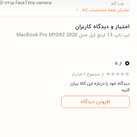
D-۷۲۰p FaceTime camera
وب کم
نمایش همه مشخصات کالا
۲.۸ گیگاهرتز و بیشتر
محدوده سرعت پردازنده
امتیاز و دیدگاه کاربران
لپ تاپ 13 اینچ اپل مدل MacBook Pro MYD82 2020
- باریک و سبک
طبقه‌بندی
- کاربری عمومی
0
از ۵
QHD|۲۵۶۰x۱۶۰۰
دقت صفحه نمایش
از مجموع 0 امتیاز
ندارد
مودم
دیدگاه خود را درباره این کالا بیان
کنید
۳۰۴.۱ × ۲۱۲.۴ × ۱۵.۶ میلی متر
ابعاد
افزودن دیدگاه
M1
سری پردازنده
256 گیگابایت
ظرفیت حافظه داخلی