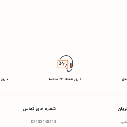
حدوده دینامیکی بالا
اعت
محل
۷ روز هفته، ۲۴ ساعته
۷ روز ضمانت بازگشت کالا
یبورد با نور پس زمینه
یان
شماره های تماس
شاپ
02133440440