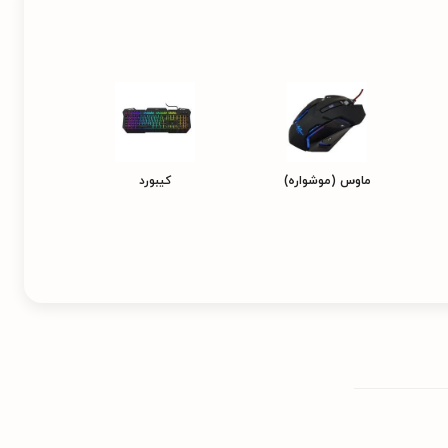
ماوس (موشواره)
کیبورد