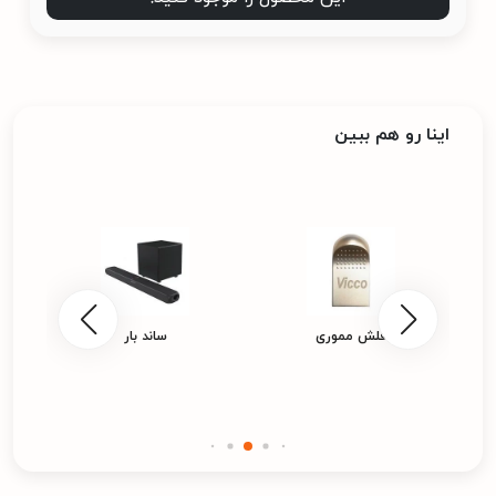
اینا رو هم ببین
فلش مموری
ساند بار