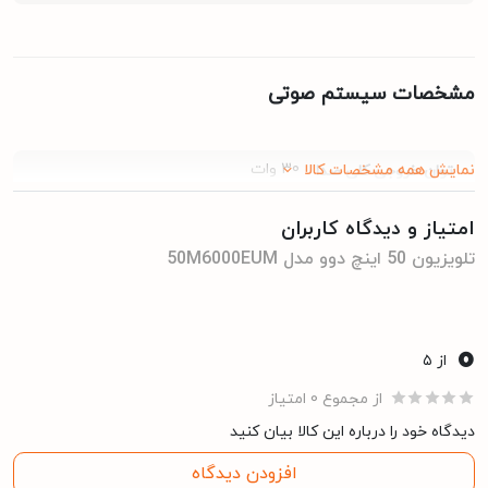
مشخصات سیستم صوتی
30 وات
نمایش همه مشخصات کالا
توان خروجی کلی صدا
امتیاز و دیدگاه کاربران
Dolby, Dolby Digital, Surround
استانداردهای صوتی
تلویزیون 50 اینچ دوو مدل 50M6000EUM
0
از ۵
مشخصات درگاه های ارتباطی
از مجموع 0 امتیاز
دیدگاه خود را درباره این کالا بیان کنید
2عدد
تعداد درگاه‌های USB
افزودن دیدگاه