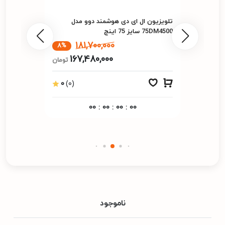
تلویزیون ال ای دی هوشمند دوو مدل
75DM4500 سایز 75 اینچ
181,700,000
8%
167,480,000
تومان
0
(0)
00
:
00
:
00
:
00
ناموجود