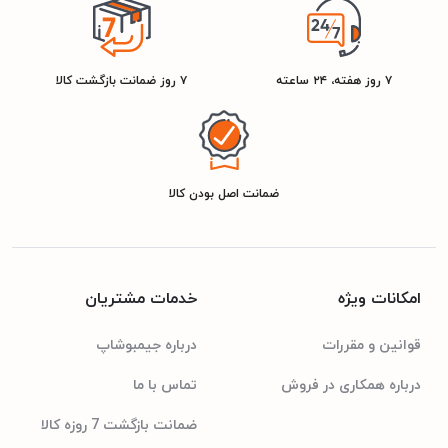
مشخصات کلی
دوو
برند
۷ روز هفته، ۲۴ ساعته
۷ روز ضمانت بازگشت کالا
24 ماه گارانتی انتخاب سرویس
گارانتی
ضمانت اصل بودن کالا
2900294202235
شناسه کالا
امکانات ویژه
خدمات مشتریان
نوک مدادی
رنگ
قوانین و مقررات
درباره جیمبوشاپ
مشخصات مصرف انرژی
درباره همکاری در فروش
تماس با ما
ضمانت بازگشت 7 روزه کالا
+A
رتبه انرژی