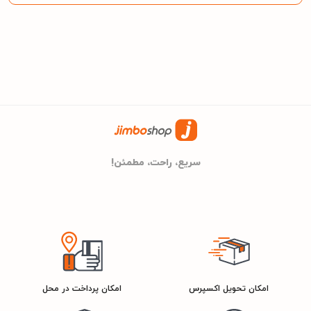
ندارد
وای فای
ندارد
پورت Lan
DVB-T2
تیونر گیرنده دیجیتال
سریع، راحت، مطمئن!
مشخصات فنی مانیتور
VA
نوع مانیتور
امکان تحویل اکسپرس
امکان پرداخت در محل