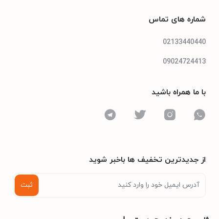
شماره های تماس
02133440440
09024724413
مشخصات فنی تلویزیون
با ما همراه باشید
دارد
درگاه HDMI
ندارد
رابط هوشمند
از جدیدترین تخفیف ها باخبر شوید
5 میلی ثانیه
زمان پاسخ گویی
ثبت
ندارد
کنترل هوشمند