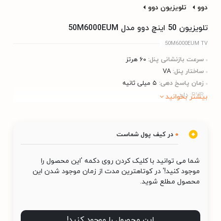
دوو
تلویزیون دوو
تلویزیون 50 اینچ دوو مدل 50M6000EUM
50M6000EUM TV
سرعت بازنشانی پنل:
۶۰ هرتز
ساختار پنل​:
VA
زمان پاسخ دهی:
۵ میلی ثانیه
PVR:
دارد
بیشتر بخوانید
0
در کیف پول شماست
شما می توانید با کلیک کردن روی دکمه 'این محصول را
موجود کنید!' در کوتاهترین مدت از زمان موجود شدن این
محصول مطلع شوید.
این محصول را موجود کنید!