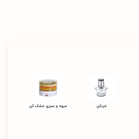
خردکن
میوه و سبزی خشک کن