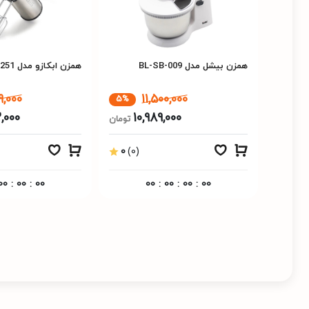
همزن بیشل مدل BL-SB-009
همزن ابکازو مدل MX-1251
9,000
11,500,000
5%
,000
10,989,000
تومان
0
(0)
00
:
00
:
00
00
:
00
:
00
:
00