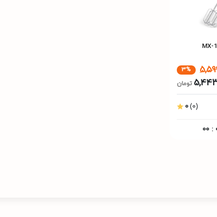
5,59
3%
5,443
تومان
0
(0)
00
: