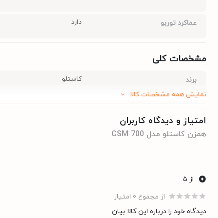
دارد
عماکرد توربو
مشخصات کلی
کاستلو
برند
نمایش همه مشخصات کالا
2903288200156
شناسه کالا
امتیاز و دیدگاه کاربران
همزن کاستلو مدل CSM 700
استیل مشکی
رنگ
0
از ۵
مشخصات مصرف انرژی
از مجموع 0 امتیاز
300 وات
توان مصرفی
دیدگاه خود را درباره این کالا بیان