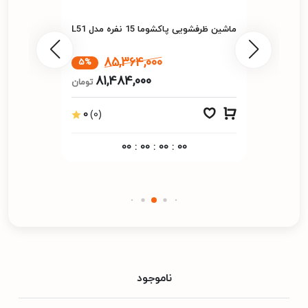
ماشین ظرفشویی پاکشوما 15 نفره مدل L51
85,364,000
5%
81,484,000
تومان
0
(0)
00
:
00
:
00
:
00
ناموجود