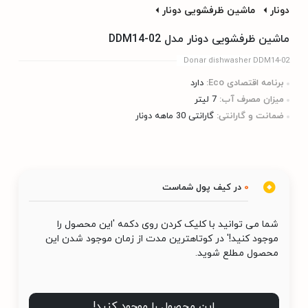
دونار
ماشین ظرفشویی دونار
ماشین ظرفشویی دونار مدل DDM14-02
Donar dishwasher DDM14-02
برنامه اقتصادی Eco:
دارد
میزان مصرف آب:
7 لیتر
ضمانت و گارانتی:
گارانتی 30 ماهه دونار
0
در کیف پول شماست
شما می توانید با کلیک کردن روی دکمه 'این محصول را
موجود کنید!' در کوتاهترین مدت از زمان موجود شدن این
محصول مطلع شوید.
این محصول را موجود کنید!