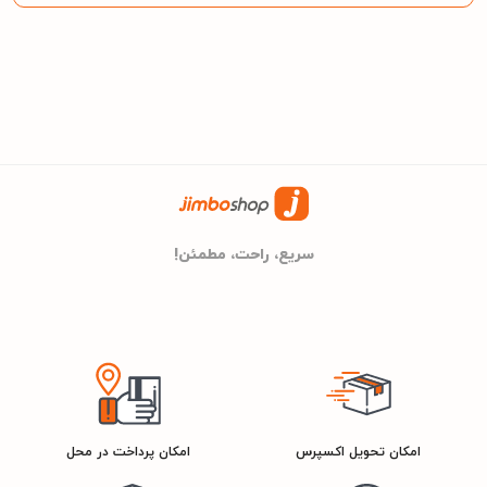
- دارای سه سبد و سه بازوی آب پاش
مشخصات کلی
دونار
برند
گارانتی 30 ماهه دونار
گارانتی
سریع، راحت، مطمئن!
50cm
عمق
59.8cm
عرض
84.5cm
ارتفاع
امکان تحویل اکسپرس
امکان پرداخت در محل