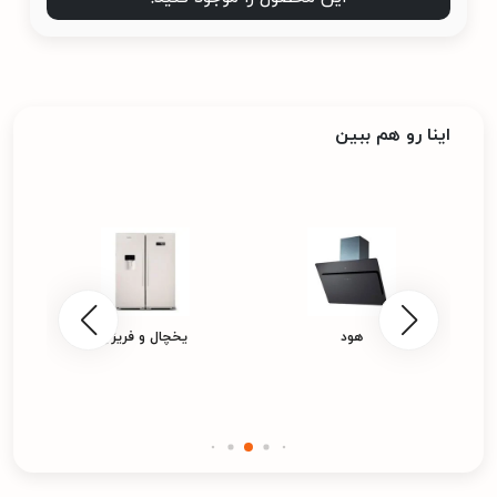
اینا رو هم ببین
هود
یخچال و فریزر