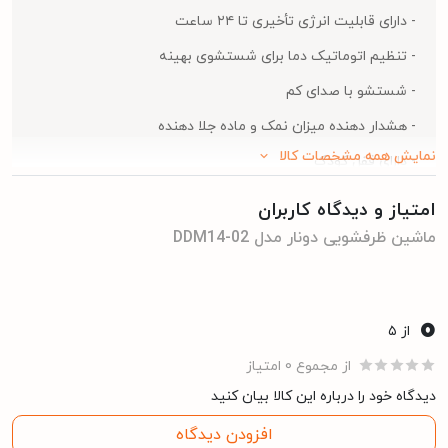
- دارای قابلیت انرژی تأخیری تا ۲۴ ساعت
- تنظیم اتوماتیک دما برای شستشوی بهینه
- شستشو با صدای کم
- هشدار دهنده میزان نمک و ماده جلا دهنده
نمایش همه مشخصات کالا
- دارای قفل کودک
- برنامه اقتصادی Eco
امتیاز و دیدگاه کاربران
- دارای شستشوی سریع و پرقدرت
ماشین ظرفشویی دونار مدل DDM14-02
- میوه شور و سبزی شور
- دارای سیستم خشک کن
0
از ۵
- سیستم عیب یابی هوشمند
از مجموع 0 امتیاز
- دارای سبد قاشق و چنگال مجزا
دیدگاه خود را درباره این کالا بیان کنید
- قابلیت تنظیم ارتفاع سبد میانی
افزودن دیدگاه
- شستشوی نصف ظرفیت با امکان انتخاب نصف طبقه