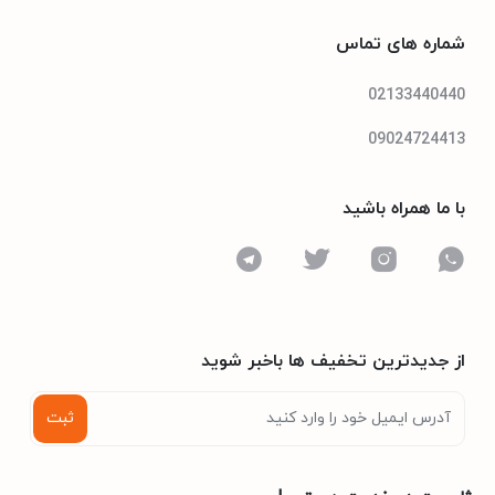
شماره های تماس
02133440440
09024724413
با ما همراه باشید
از جدیدترین تخفیف ها باخبر شوید
ثبت