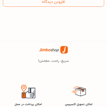
افزودن دیدگاه
2 کیلوگرم
وزن
2904060400115
شناسه کالا
سیلور
رنگ
مشخصات مصرف انرژی
سریع، راحت، مطمئن!
1100 وات
توان مصرفی
امکان تحویل اکسپرس
امکان پرداخت در محل