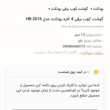
یوتکث
گوشت کوب برقی یوتکث
گوشت کوب برقی 4 کاره یوتکث مدل HB-2016
Utex HB-2016 electronic masher
حجم لیوان:
1.2 لیتر
عملکرد توربو:
دارد
شناسه کالا:
2904060400115
ضمانت و گارانتی:
گارانتی 12 ماهه لیماک سرویس
بیشتر بخوانید
0
در کیف پول شماست
شما می توانید با کلیک کردن روی دکمه 'این محصول را
موجود کنید!' در کوتاهترین مدت از زمان موجود شدن این
محصول مطلع شوید.