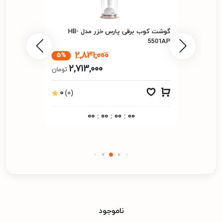
گوشت کوب برقی پارس خزر مدل HB-
5501AP
2,831,000
5%
2,713,000
تومان
0
(0)
00
:
00
:
00
:
00
ناموجود