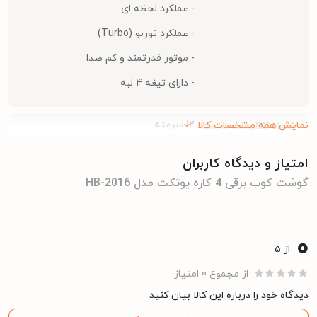
- عملکرد لحظه ای
- عملکرد توربو (Turbo)
- موتور قدرتمند و کم صدا
- دارای تیغه 4 لبه
12 سرعته
نمایش همه مشخصات کالا
تعداد تنظیمات سرعت
امتیاز و دیدگاه کاربران
DC
نوع موتور
گوشت کوب برقی 4 کاره یوتکث مدل HB-2016
مشخصات کلی
0
یوتکث
برند
از ۵
از مجموع 0 امتیاز
گارانتی 12 ماهه یوتکث
گارانتی
دیدگاه خود را درباره این کالا بیان کنید