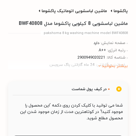
پاکشوما
ماشین لباسشویی اتوماتیک پاکشوما
ماشین لباسشویی 8 کیلویی پاکشوما مدل BWF40808
pakshoma 8 kg washing machine model BWF40808
صفحه نمایش:
دارد
رتبه انرژی:
++A
شناسه کالا:
2900949020221
ضمانت و گارانتی:
24 ماه گارانتی پاک سرویس
بیشتر بخوانید
0
در کیف پول شماست
شما می توانید با کلیک کردن روی دکمه 'این محصول را
موجود کنید!' در کوتاهترین مدت از زمان موجود شدن این
محصول مطلع شوید.