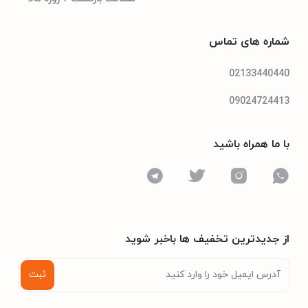
ماشین لباسشویی پاکشوما مدل BWF40808دارای 16 برنامه شستشو
A++
رتبه انرژی
است. هر یک از برنامه‌ها دارای وظیفه خاصی می‌باشند. به اینصورت برای
شماره های تماس
هر کدام از لباس‌ها یک برنامه مجزا در نظر گرفته شده است و با استفاده
02133440440
از هر برنامه می‌توان لباس مخصوص را شستشو داد. در هر برنامه دور
موتور، دمای آب و... بر اساس جنس لباس متغیر است تا از آسیب دیدن
09024724413
لباس‌ها جلوگیری شود.
با ما همراه باشید
یکی از برنامه‌های ماشین لباسشویی پاکشوما BWF40808، برنامه
COTTON ECO است. با استفاده از این برنامه امکان شستشوی
اقتصادی لباس‌های نخی و کتان وجود دارد.
اگر قصد شستشوی ملحفه و یا روتختی را دارید، می‌توانید از
برنامه DUVET استفاده نمایید.
برای شستشوی لباس‌های ضخیم خود به سراغ برنامه BULKY بروید
از جدیدترین تخفیف ها باخبر شوید
تا این لباس‌ها بدون اینکه آسیب ببیند، شسته شوند.
برای شستشوی لباس‌های رنگی خود، بهتر است به سراغ هر
برنامه‌ای نروید و برای این منظور از برنامه COLOR WEARاستفاده
ثبت
کنید.
در ماشین لباسشویی پاکشوما مدل BWF40808حتی می‌توانید