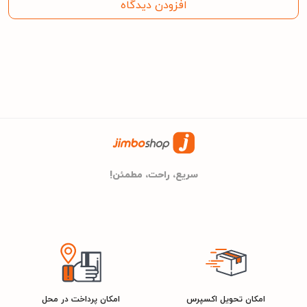
افزودن دیدگاه
- برنامه شستشوی اقتصادی البسه نخی و کتان
برای جاپودری نیز یک درب در قسمت چپ طراحی شده است. از طریق این
- برنامه شستشوی ملحفه و روتختی
جاپودری نیز می‌توانید پودر و یا مایع لباسشویی را در داخل دستگاه
- برنامه شستشوی البسه پشمی و ضخیم
بریزید.
- برنامه شستشوی البسه رنگی
- برنامه شستشوی خودکار دیگ
رنگ‌بندی سفید و سیلور
- برنامه شستشوی البسه کودکان
پاکشوما، ماشین لباسشویی پاکشوما مدل BWF40808را در دو رنگ‌بندی
- برنامه شستشوی البسه ورزشی
سفید و سیلور به بازار عرضه کرده است. اینگونه شما می‌توانید متناسب
سریع، راحت، مطمئن!
- دارای درب الکترومگنتیک
با دکوراسیون آشپزخانه و یا محلی که قرار است لباسشویی را در آن قرار
دهید، به سراغ رنگ مناسب بروید که بیشترین هماهنگی را با محیط
BLDC
نوع موتور
داشته باشد.
LED
نوع نمایشگر
ابعاد
ماشین لباسشویی پاکشوما مدل BWF40808دارای ابعادی برابر با 60
امکان تحویل اکسپرس
امکان پرداخت در محل