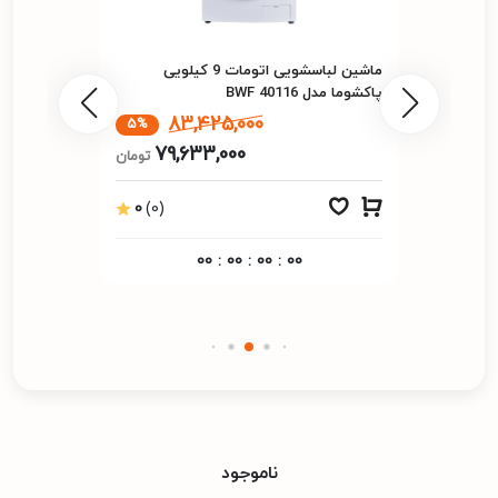
ماشین لباسشویی اتومات 9 کیلویی
پاکشوما مدل BWF 40116
83,425,000
5%
79,633,000
تومان
0
(0)
00
:
00
:
00
:
00
ناموجود