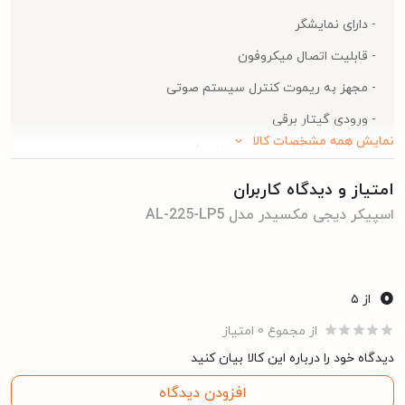
- دارای نمایشگر
- قابلیت اتصال میکروفون
- مجهز به ریموت کنترل سیستم صوتی
- ورودی گیتار برقی
نمایش همه مشخصات کالا
- Disco lights ( رقص نور سقفی )
- ضد سوت بودن میکروفون
امتیاز و دیدگاه کاربران
اسپیکر دیجی مکسیدر مدل AL-225-LP5
- قابلیت اتصال به اپلیکیشن موبایل هوشمند
- 2 میدرنج 4 اینچ – 2 تیوتر 1 اینچ
0
دارد
ورودی کواکسیال
از ۵
از مجموع 0 امتیاز
دارد
ورودی اپتیکال
دیدگاه خود را درباره این کالا بیان کنید
افزودن دیدگاه
دارد
ورودی AUX