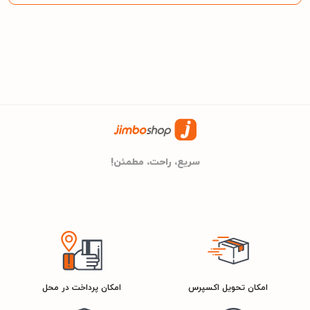
دارد
بلوتوث
دارد
نورپردازی
دارد
قابلیت کارائوکه
مشخصات کلی
سریع، راحت، مطمئن!
مکسیدر
برند
یک سال گارانتی گاندو سرویس
گارانتی
2901381200370
شناسه کالا
امکان تحویل اکسپرس
امکان پرداخت در محل