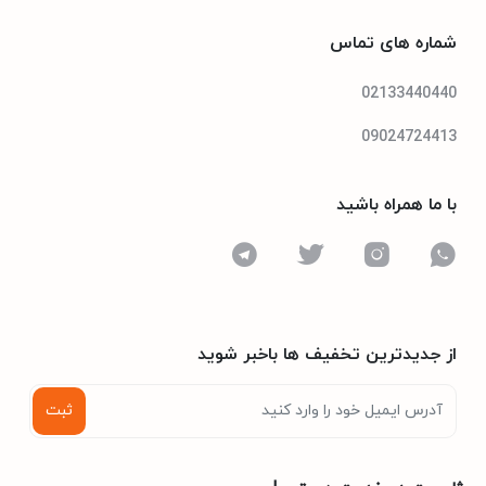
شماره های تماس
02133440440
09024724413
با ما همراه باشید
از جدیدترین تخفیف ها باخبر شوید
ثبت