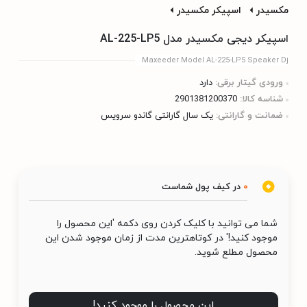
مکسیدر
اسپیکر مکسیدر
اسپیکر دیجی مکسیدر مدل AL-225-LP5
Maxeeder Model AL-225-LP5 Speaker Dj
ورودی گیتار برقی:
دارد
شناسه کالا:
2901381200370
ضمانت و گارانتی:
یک سال گارانتی گاندو سرویس
0
در کیف پول شماست
شما می توانید با کلیک کردن روی دکمه 'این محصول را
موجود کنید!' در کوتاهترین مدت از زمان موجود شدن این
محصول مطلع شوید.
این محصول را موجود کنید!