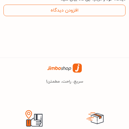
دارد
وای فای
افزودن دیدگاه
دارد
پورت Lan
مشخصات کلی
آیوا
برند
سریع، راحت، مطمئن!
18 ماه گارانتی گاندو سرویس
گارانتی
24cm
عمق