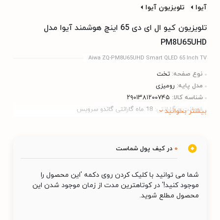
آیوا
تلویزیون آیوا
تلویزیون کیو ال ای دی 65 اینچ هوشمند آیوا مدل
PM8U65UHD
Aiwa ZQ-PM8U65UHD Smart QLED 65 Inch TV
نوع صفحه:
تخت
مدل پایه:
رومیزی
شناسه کالا:
۲۹۰۱۳۸۱۲۰۰۷۴۵
ضمانت و گارانتی:
18 ماه گارانتی گاندو سرویس
بیشتر بخوانید
0
در کیف پول شماست
شما می توانید با کلیک کردن روی دکمه 'این محصول را
موجود کنید!' در کوتاهترین مدت از زمان موجود شدن این
محصول مطلع شوید.