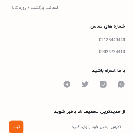
مشخصات فنی تلویزیون
ضمانت بازگشت 7 روزه کالا
شماره های تماس
رومیزی
مدل پایه
02133440440
16G
ظرفیت حافظه RAM
09024724413
- گيرنده ديجيتالي
سایر مشخصات
با ما همراه باشید
- گريد انرژي A
- پنل IPS
- قابليت اتصال به اينترنت
- پشتیبانی از ماشین زمان
از جدیدترین تخفیف ها باخبر شوید
- پشتیبانی از EPG
ثبت
- قابلیت ضبط برنامه‌ها