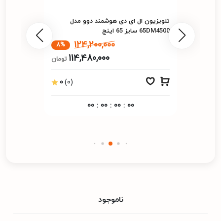
تلویزیون ال ای دی هوشمند دوو مدل
65DM4500 سایز 65 اینچ
124,200,000
8%
114,480,000
تومان
0
(0)
00
:
00
:
00
:
00
ناموجود