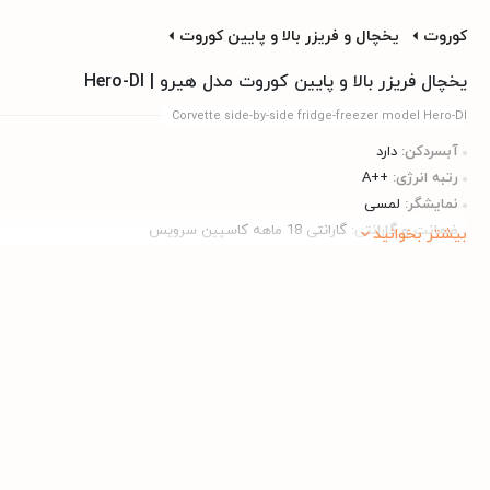
کوروت
یخچال و فریزر بالا و پایین کوروت
یخچال فریزر بالا و پایین کوروت مدل هیرو | Hero-DI
Corvette side-by-side fridge-freezer model Hero-DI
آبسردکن:
دارد
رتبه انرژی:
++A
نمایشگر:
لمسی
ضمانت و گارانتی:
گارانتی 18 ماهه کاسپین سرویس
بیشتر بخوانید