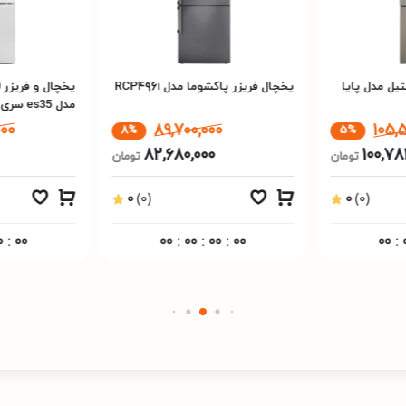
یل مدل پایا
یخچال فریزر پاکشوما مدل RCP۴۹۶i
مدل s35
Prestige Plus
000
89,700,000
105,
8%
5%
82,680,000
100,78
تومان
تومان
0
(0)
0
(0)
0
:
00
00
:
00
:
00
:
00
00
: