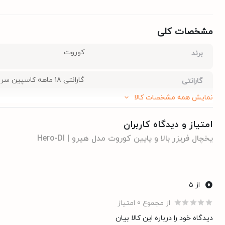
مشخصات کلی
کوروت
برند
گارانتی 18 ماهه کاسپین سرویس
گارانتی
نمایش همه مشخصات کالا
66cm
عمق
امتیاز و دیدگاه کاربران
یخچال فریزر بالا و پایین کوروت مدل هیرو | Hero-DI
65cm
عرض
194cm
ارتفاع
0
از ۵
از مجموع 0 امتیاز
سفید
رنگ
دیدگاه خود را درباره این کالا بیان