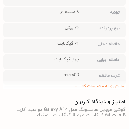
است. به طوری که 2 هسته 2.0 گیگا هرتز Cortex-A75 و 6 هسته 1.8
8 هسته ای
تراشه
گیگاهرتز Cortex-A55 دارد. استفاده از این تراشه در A14 4G سبب شده
تا این گوشی در مقایسه با A13 پیشرفت خوبی داشته و دیگر هنگ و
64 بیتی
نوع پردازنده
کندی نداشته باشد. این تراشه در اجرای برنامه‌ها و بازی‌هایی با گرافیک
64 گیگابایت
معمولی مشکلی ندارد. فقط لگ و فریم پایینی دارد. در صورتی که
حافظه داخلی
می‌خواهید تجربه روان‌تری داشته باشید، باید جزئیات گرافیکی آن را
چهار گیگابایت
حافظه اجرایی
کاهش دهید. ضمنا در استفاده بلندمدت دمای گوشی بالا نمی‌رود؛ اما در
استفاده سنگین و طولانی با کاهش قدرت روبه‌رو خواهید شد. A14 4G از
microSD
کارت حافظه
نظر نرم‌افزاری به بلوتوث 5.1 و اندروید 13 مجهز است و رابط کاربری One
نمایش همه مشخصات کالا
PLS
فناوری صفحه‌نمایش
UI 5 دارد. این رابط کاربری تجربه روان و سبکی به شما می‌دهد.
امتیاز و دیدگاه کاربران
خرید گوشی موبایل سامسونگ مدل Galaxy A14 دو سیم کارت
6.0 اینچ و بزرگتر
بازه‌ی اندازه صفحه
گوشی موبایل سامسونگ مدل Galaxy A14 دو سیم کارت
ظرفیت 64 گیگابایت و رم 4 گیگابایت - ویتنام
ظرفیت 64 گیگابایت و رم 4 گیگابایت - ویتنام
نمایش
جیمبوشاپ یکی از فروشگاه‌های اینترنتی معتبر در ایران است که طیف