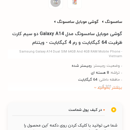
سامسونگ
گوشی موبایل سامسونگ
گوشی موبایل سامسونگ مدل Galaxy A14 دو سیم کارت
ظرفیت 64 گیگابایت و رم 4 گیگابایت - ویتنام
Samsung Galaxy A14 Dual SIM 64GB And 4GB RAM Mobile Phone -
Vietnam
وضعیت رجیستر:
رجیستر شده
تراشه:
8 هسته ای
حافظه داخلی:
64 گیگابایت
وزن:
201 گرم
بیشتر بخوانید
نسخه سیستم عامل:
Android 13
0
در کیف پول شماست
شما می توانید با کلیک کردن روی دکمه 'این محصول را