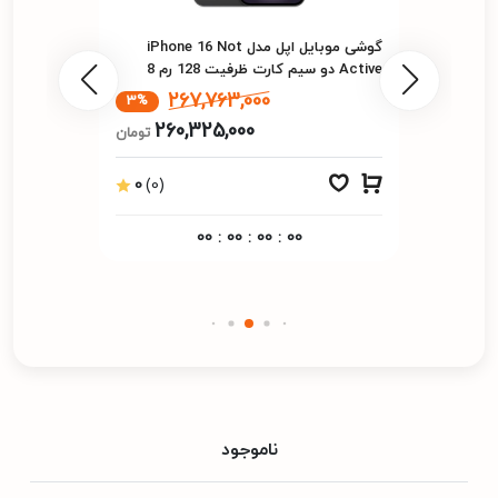
گوشی موبایل اپل مدل iPhone 16 Not
Active دو سیم‌ کارت ظرفیت 128 رم 8
گیگابایت - پارت نامبر CH/A
267,763,000
3%
260,325,000
تومان
0
(0)
00
:
00
:
00
:
00
ناموجود