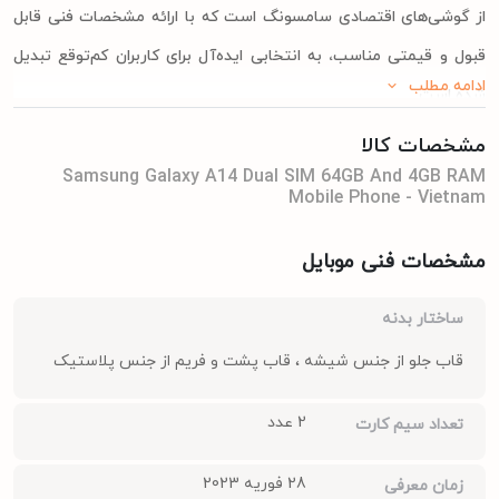
از گوشی‌های اقتصادی سامسونگ است که با ارائه مشخصات فنی قابل
قبول و قیمتی مناسب، به انتخابی ایده‌آل برای کاربران کم‌توقع تبدیل
ادامه مطلب
شده است.
مشخصات گوشی موبایل سامسونگ مدل Galaxy A14 دو سیم
مشخصات کالا
کارت ظرفیت 64 گیگابایت و رم 4 گیگابایت - ویتنام
Samsung Galaxy A14 Dual SIM 64GB And 4GB RAM
Mobile Phone - Vietnam
سامسونگ A14 4G با بدنه‌ای تخت از جنس پلاستیک مات، چیدمان
دوربین مشابه A13 (با حذف یک لنز)، نمایشگر PLS LCD با رزولوشن
مشخصات فنی موبایل
1080، تراشه Helio G80 مدیاتک، 4 تا 6 گیگابایت رم، 64 تا 128
گیگابایت حافظه داخلی، اندروید 13 و رابط کاربری One UI 5، بلوتوث
ساختار بدنه
5.1، NFC، USB Type-C 2.0، جک 3.5 میلی‌متری صدا و باتری 5000
قاب جلو از جنس شیشه ، قاب پشت و فریم از جنس پلاستیک
میلی‌آمپر ساعتی عرضه می‌شود.
2 عدد
تعداد سیم کارت
در
گوشی سامسونگ
گلکسی A14 4G، به‌جای اگزینوس 1330 که در A14
5G به‌کاررفته، از تراشه 8 هسته‌ای Helio G80 مدیاتک استفاده شده
28 فوریه 2023
زمان معرفی