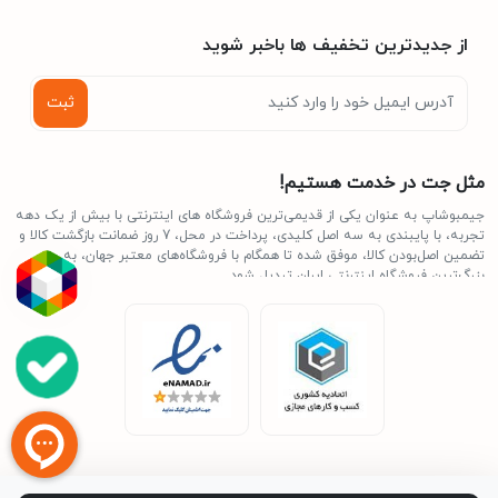
از جدیدترین تخفیف ها باخبر شوید
1080p@30fps
فیلمبرداری
ثبت
دوربین سلفی
دارای حسگری با رزولوشن ۱۳ مگاپیکسل از نوع عریض (wide)،
مثل جت در خدمت هستیم!
دریچه‌ی دیافراگم f/۲.۰ فیلمبرداری: ۱۰۸۰p@۳۰FPS
جیمبوشاپ به عنوان یکی از قدیمی‌ترین فروشگاه های اینترنتی با بیش از یک دهه
تجربه، با پایبندی به سه اصل کلیدی، پرداخت در محل، 7 روز ضمانت بازگشت کالا و
تضمین اصل‌بودن کالا، موفق شده تا همگام با فروشگاه‌های معتبر جهان، به
Android
سیستم عامل
بزرگ‌ترین فروشگاه اینترنتی ایران تبدیل شود.
Android ۱۳
نسخه سیستم عامل
حس‌گرها
قطب‌نما (Compass) ، شتاب‌سنج (Accelerometer) ، مجاورت
(Proximity) ، اثرانگشت روی لبه (FingerPrint|Side-Mounted)