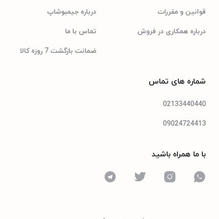
A۲DP, LE
بلوتوث
قوانین و مقررات
درباره جیمبوشاپ
درباره همکاری در فروش
تماس با ما
Lightning
درگاه‌های ارتباطی
ضمانت بازگشت 7 روزه کالا
5.0
نسخه بلوتوث
شماره های تماس
4 ماژول دوربین
دوربین‌های پشت
02133440440
گوشی
09024724413
12 مگاپیکسل
رزولوشن عکس
با ما همراه باشید
Dual Pixel
فناوری فوکوس
قابلیت‌های دوربین
دارای چهار دوربین در پشت گوشی | سه دوربین ۱۲ + ۱۲ + ۱۲