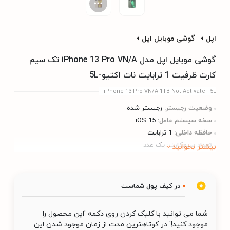
اپل
گوشی موبایل اپل
گوشی موبایل اپل مدل iPhone 13 Pro VN/A تک سیم‌
کارت ظرفیت 1 ترابایت نات اکتیو-5L
iPhone 13 Pro VN/A 1TB Not Activate - 5L
وضعیت رجیستر:
رجیستر شده
سخه سیستم عامل:
iOS 15
حافظه داخلی:
1 ترابایت
تعداد سیمکارت:
یک عدد
بیشتر بخوانید
0
در کیف پول شماست
شما می توانید با کلیک کردن روی دکمه 'این محصول را
موجود کنید!' در کوتاهترین مدت از زمان موجود شدن این