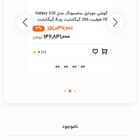
گوشی موبايل سامسونگ مدل Galaxy S25
FE ظرفیت 256 گیگابایت رم 8 گیگابایت
151,037,000
3%
146,841,000
تومان
0
(0)
00
:
00
:
00
:
00
ناموجود