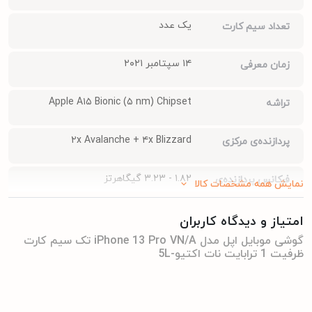
یک عدد
تعداد سیم کارت
۱۴ سپتامبر ۲۰۲۱
زمان معرفی
Apple A۱۵ Bionic (۵ nm) Chipset
تراشه
۲x Avalanche + ۴x Blizzard
پردازنده‌ی مرکزی
۱.۸۲ - ۳.۲۳ گیگاهرتز
فرکانس پردازنده‌ی
نمایش همه مشخصات کالا
مرکزی
امتیاز و دیدگاه کاربران
Apple GPU (۵-core graphics) GPU
پردازنده‌ی گرافیکی
گوشی موبایل اپل مدل iPhone 13 Pro VN/A تک سیم‌ کارت
ظرفیت 1 ترابایت نات اکتیو-5L
1 ترابایت
حافظه داخلی