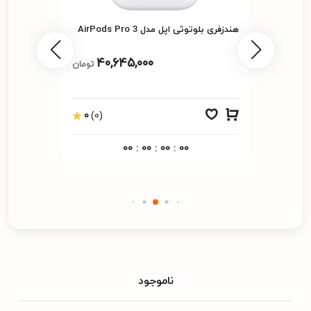
هندزفری بلوتوثی اپل مدل AirPods Pro 3
40,645,000
تومان
0
(0)
00
:
00
:
00
:
00
ناموجود