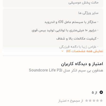
حالت پخش موسیقی
سایر ویژگی ها
- سازگار با سیستم عامل iOS و اندروید
- درایور ۱۰ میلی‌متری با توانایی تولید بیس قوی
- کیفیت مکالمات بالا و شفاف
- طراحی زیبا با دکمه فیزیکی
نمایش همه مشخصات کالا
- بدنه ضد تعریق و ضد آب دو حالت اکولایزر
امتیاز و دیدگاه کاربران
- Bass Mode و Podcast Mode
هدفون بی سیم انکر مدل Soundcore Life P2i
- گوشی‌ها شارژدهی ۲۸ ساعته با یک کیس شارژ ۱ ساعت استفاده
با تنها ۸ دقیقه شارژ
- کاهش نویز با دو میکروفون و الگوریتم هوش مصنوعی
0
از ۵
از مجموع 0 امتیاز