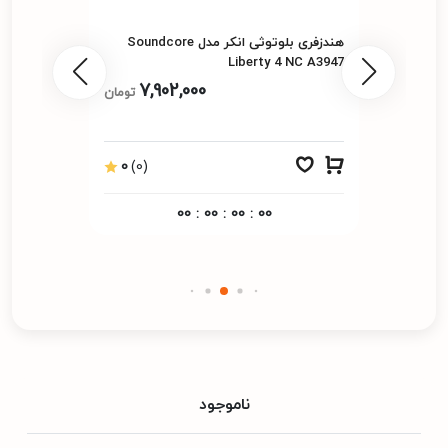
هندزفری بلوتوثی انکر مدل Soundcore
Liberty 4 NC A3947
7,902,000
تومان
0
(0)
00
:
00
:
00
:
00
ناموجود