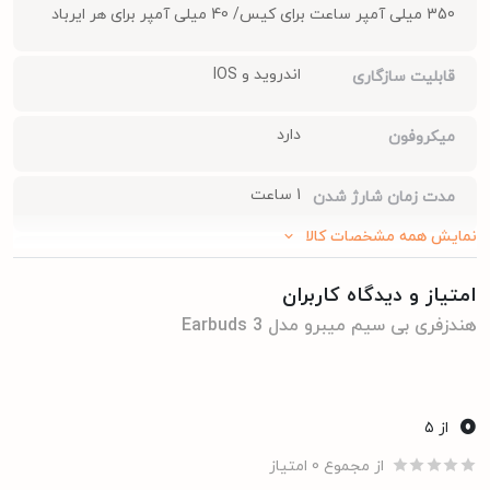
350 میلی آمپر ساعت برای کیس/ 40 میلی آمپر برای هر ایرباد
اندروید و IOS
قابلیت سازگاری
دارد
میکروفون
1 ساعت
مدت زمان شارژ شدن
نمایش همه مشخصات کالا
ندارد
NFC
امتیاز و دیدگاه کاربران
دارد
مقاومت در برابر آب و
هندزفری بی سیم میبرو مدل Earbuds 3
گرد و غبار
0
مشخصات کلی
از ۵
از مجموع 0 امتیاز
میبرو
برند