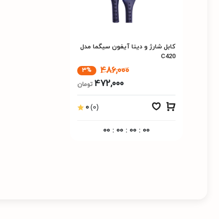
کابل شارژ و دیتا آیفون سیگما مدل
C420
486,000
3%
472,000
تومان
0
(0)
00
:
00
:
00
:
00