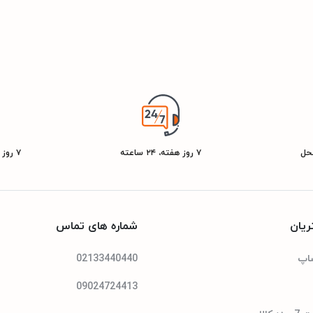
محل
۷ روز هفته، ۲۴ ساعته
۷ روز ضمانت بازگشت کالا
یان
شماره های تماس
شاپ
02133440440
09024724413