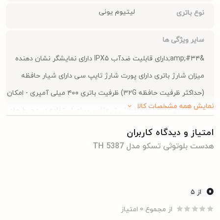
لیتیوم یونی
نوع باتری
سایر ویژگی ها
&amp;#۳۴;دارای قابلیت ضدآب IPX۵ دارای نمایشگر نشان دهنده
میزان شارژ باتری دارای پورت شارژ تایپ سی دارای شیار حافظه
(حداکثر ظرفیت حافظه ۳۲G) ظرفیت باتری ۴۰۰ میلی آمپری - امکان
نمایش همه مشخصات کالا
استفاده در مدت زمان طولانی تر مناسب برای استفاده در محیط های
ورزشی&amp;#۳۴; TF ۳۲G max supported /Chipset: Jieli
امتیاز و دیدگاه کاربران
۷۰۰۶F/IPX۵ TF ۳۲G max supported /Chipset: Jieli ۷۰۰۶F/IPX۵
هدست بلوتوثی تسکو مدل TH 5387
پلاستیک
جنس بدنه
0
از ۵
حدود 2 ساعت
مدت زمان شارژ شدن
از مجموع 0 امتیاز