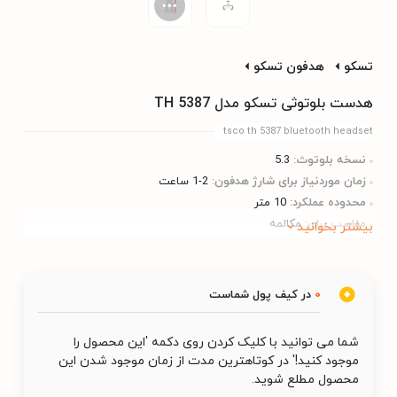
تسکو
هدفون تسکو
هدست بلوتوثی تسکو مدل TH 5387
tsco th 5387 bluetooth headset
نسخه بلوتوث:
5.3
زمان موردنیاز برای شارژ هدفون:
1-2 ساعت
محدوده عملکرد:
10 متر
مناسب برای:
مکالمه
بیشتر بخوانید
0
در کیف پول شماست
شما می توانید با کلیک کردن روی دکمه 'این محصول را
موجود کنید!' در کوتاهترین مدت از زمان موجود شدن این
محصول مطلع شوید.