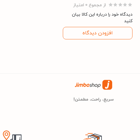
از مجموع 0 امتیاز
مشخصات کلی
دیدگاه خود را درباره این کالا بیان
کنید
میبرو
برند
افزودن دیدگاه
39 گرم
وزن
۴۵x۶۲x۲۴ میلی‌متر
ابعاد
سفید
رنگ
سریع، راحت، مطمئن!
مشکی