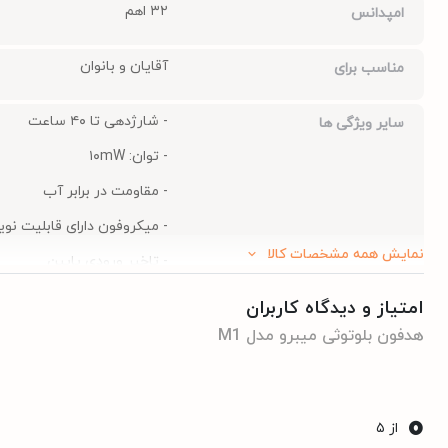
۳۲ اهم
امپدانس
آقایان و بانوان
مناسب برای
- شارژدهی تا ۴۰ ساعت
سایر ویژگی ها
- توان: ۱۰mW
- مقاومت در برابر آب
- میکروفون دارای قابلیت نو
نمایش همه مشخصات کالا
- تاخیر ورودی پایین
- ظرفیت باتری محفظه شارژر: ۳۵۰ میلی آمپر س
امتیاز و دیدگاه کاربران
هدفون بلوتوثی میبرو مدل M1
پلاستیک
جنس بدنه
USB Type-C
نوع کابل
0
از ۵