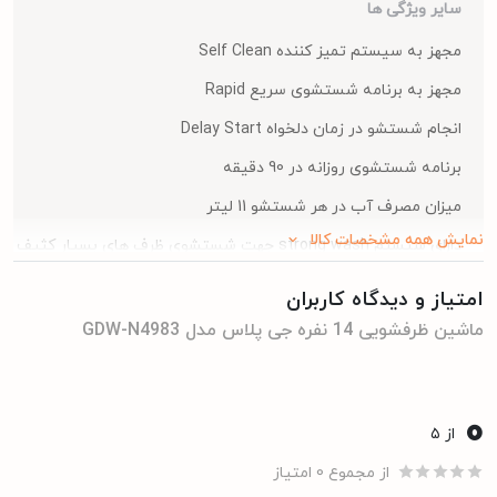
سایر ویژگی ها
مجهز به سیستم تمیز کننده Self Clean
مجهز به برنامه شستشوی سریع Rapid
انجام شستشو در زمان دلخواه Delay Start
برنامه شستشوی روزانه در 90 دقیقه
میزان مصرف آب در هر شستشو 11 لیتر
نمایش همه مشخصات کالا
دارای سیستم strong wash جهت شستشوی ظرف های بسیار کثیف
دارای برنامه ویژه جهت شستشوی ظروف بلور Glass
امتیاز و دیدگاه کاربران
برنامه شستشوی نصف ظرفیت (half load)
ماشین ظرفشویی 14 نفره جی پلاس مدل GDW-N4983
Eco برنامه جهت شستشوی اقتصادی
اعمال عملکرد Express بر روی 4 برنامه اصلی
0
از ۵
مجهز به Auto Open Door
از مجموع 0 امتیاز
برنامه بهداشتی Hygiene Wash