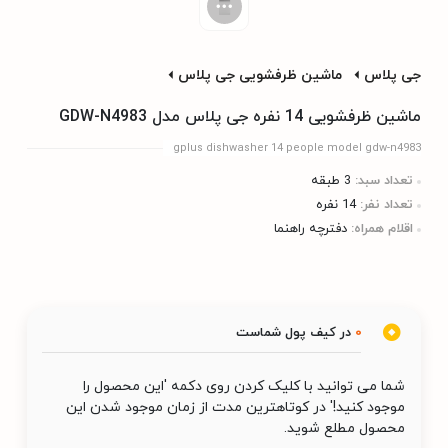
جی پلاس
ماشین ظرفشویی جی پلاس
ماشین ظرفشویی 14 نفره جی پلاس مدل GDW-N4983
gplus dishwasher 14 people model gdw-n4983
تعداد سبد:
3 طبقه
تعداد نفر:
14 نفره
اقلام همراه:
دفترچه راهنما
0
در کیف پول شماست
شما می توانید با کلیک کردن روی دکمه 'این محصول را
موجود کنید!' در کوتاهترین مدت از زمان موجود شدن این
محصول مطلع شوید.