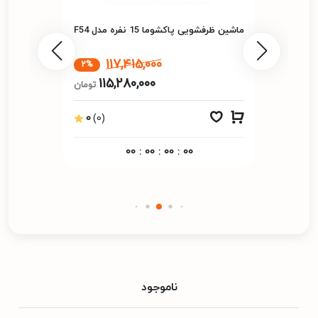
ماشین ظرفشویی پاکشوما 15 نفره مدل F54
117,415,000
2%
115,280,000
تومان
0
(0)
00
:
00
:
00
:
00
ناموجود