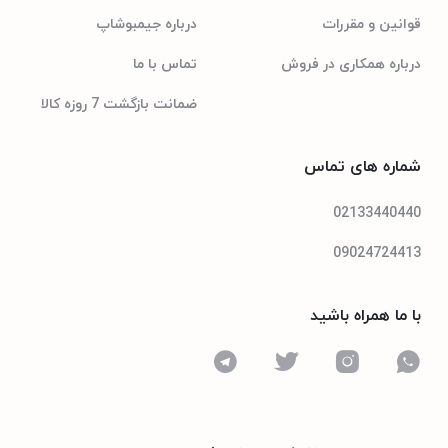
3
تعداد درگاه HDMI
قوانین و مقررات
درباره جیمبوشاپ
درباره همکاری در فروش
تماس با ما
۱۶۰W
مصرف برق
ضمانت بازگشت 7 روزه کالا
کم‌تر از ۰.۵
مصرف برق در حالت
شماره های تماس
آماده به کار
LED
تکنولوژی صفحه
02133440440
نمایش
09024724413
با ما همراه باشید