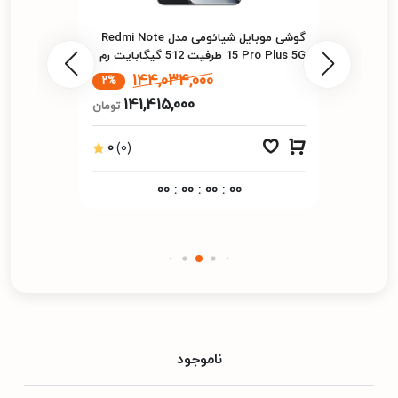
گوشی موبايل شیائومی مدل Redmi Note
15 Pro Plus 5G ظرفیت 512 گیگابایت رم
12 گیگابایت
144,034,000
2%
141,415,000
تومان
0
(0)
00
:
00
:
00
:
00
ناموجود