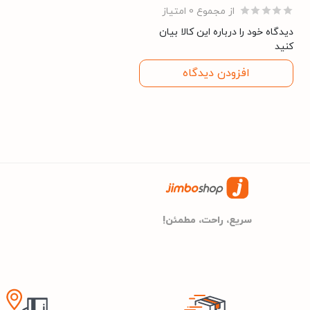
از مجموع 0 امتیاز
15 فوت
گنجایش به فوت
دیدگاه خود را درباره این کالا بیان
کنید
افزودن دیدگاه
مشخصات کلی
امرسان
برند
70cm
عمق
سریع، راحت، مطمئن!
60cm
عرض
181cm
ارتفاع
سفید
رنگ