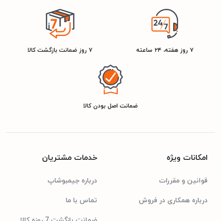
B
رتبه انرژی
خیال شما را از بابت کیفیت و اصالت محصول راحت میکند. همین حالا
میتوانید یخچال فریزر دوقلو سینور مدل یونیک آبسرد کن دار را به سبد
خرید خود اضافه کنید و از مزایای خرید از جیمبوشاپ بهره مند شوید.
۷ روز هفته، ۲۴ ساعته
۷ روز ضمانت بازگشت کالا
سایر مشخصات مشترک یخچال و فریزر
710 لیتر
گنجایش کل به لیتر
ضمانت اصل بودن کالا
سایر ویژگی‌ها
آبسرد کن خودکار با قابلیت خنک سازی 800 سی سی آب
امکانات ویژه
خدمات مشتریان
مجهز به فیلتر تصفیه آب با قابلیت اتصال به آب شهری
قوانین و مقررات
درباره جیمبوشاپ
درب هوم بار برای دسترسی آسان به داخل یخچال
نوار دور درب آنتی باکتریال با قابلیت تعویض
درباره همکاری در فروش
تماس با ما
فن BLDC کم مصرف و بی صدا تکنولوژی اوپراتور
ضمانت بازگشت 7 روزه کالا