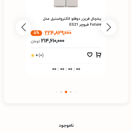
یخچال فریزر دوقلو الکترواستیل مدل
Future فیوچر ES21
224,829,000
5%
214,610,000
تومان
0
(0)
00
:
00
:
00
:
00
ناموجود