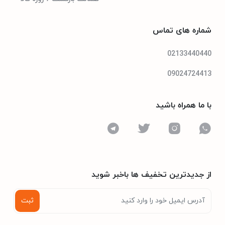
بدون برفک
شماره های تماس
مجهز به سیستم گردش هوای چندگانه
مجهز به سیستم عیب یاب هوشمند
02133440440
برد هوشمند و صفحه نمایش LED
09024724413
با ما همراه باشید
تکنولوژی اواپراتور بدون برفک
سیستم برودتی
لمسی هوشمند
برد کنترلر
از جدیدترین تخفیف ها باخبر شوید
ثبت