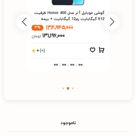
گوشی موبایل آنر مدل Honor 400 ظرفیت
512 گیگابایت رم12 گیگابایت + بیمه
134,945,000
3%
131,196,000
تومان
0
(0)
00
:
00
:
00
:
00
ناموجود