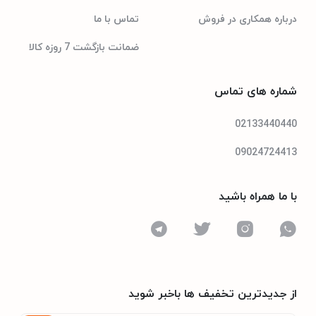
درباره همکاری در فروش
تماس با ما
حس گرها
ضمانت بازگشت 7 روزه کالا
اثر انگشت (ساخته شده در کنار)، شتاب سنج، مجاورت، قطب نما
شماره های تماس
eMMC ۵.۱
استاندارد کارت حافظه
02133440440
جک 3.5 میلی‌متری صدا
خروجی صدا
09024724413
رادیو FM
رادیو
با ما همراه باشید
microSDXC
توضیحات کارت حافظه
جانبی
IPS LCD
نوع صفحه نمایش
از جدیدترین تخفیف ها باخبر شوید