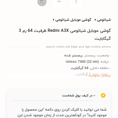
شیائومی
گوشی موبایل شیائومی
گوشی موبایل شیائومی Redmi A3X ظرفیت 64 رم 3
گیگابایت
xiaomi redmi a3x 64gb and 3gb mobile phone
وضعیت ریجستر:
ریجستر شده
تراشه:
Unisoc T603 (22 nm)
حافظه داخلی:
64 گیگابایت
حافظه ram:
3 گیگابایت
بیشتر بخوانید
0
در کیف پول شماست
شما می توانید با کلیک کردن روی دکمه 'این محصول را
موجود کنید!' در کوتاهترین مدت از زمان موجود شدن این