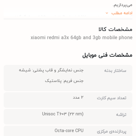
می‌پردازیم.
ادامه مطلب
گوشی موبایل شیائومی Redmi A3X ظرفیت 128 رم 4 گیگابایت
گوشی
موبایل شیائومی
Redmi A3X با حافظه داخلی 64 گیگابایت و رم
مشخصات کالا
xiaomi redmi a3x 64gb and 3gb mobile phone
3 گیگابایت، یک انتخاب اقتصادی و مناسب برای کاربرانی است که به
دنبال یک گوشی هوشمند با عملکرد قابل قبول و قیمت مناسب هستند.
مشخصات فنی موبایل
این گوشی با طراحی مدرن و جذاب، از صفحه نمایش بزرگ و با کیفیتی
جنس نمایشگر و قاب پشتی: شیشه
ساختار بدنه
بهره می‌برد و تجربه کاربری لذت‌بخشی را ارائه می‌دهد. Redmi A3X
جنس فریم: پلاستیک
مجهز به صفحه نمایش 6.71 اینچی IPS LCD با رزولوشن 720x1650
پیکسل است که تصاویر واضح و رنگ‌های زنده را به نمایش می‌گذارد. این
2 عدد
تعداد سیم کارت
صفحه نمایش با روشنایی مناسب، حتی در محیط‌های باز و پرنور نیز
خوانایی خوبی دارد. همچنین، محافظ گوریلا گلس 3 از صفحه نمایش در
Unisoc T603 (22 nm)
تراشه
برابر خط و خش و ضربه محافظت می‌کند.
Octa-core CPU
پردازنده‌ی مرکزی