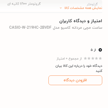
کرونومتر 1/100 ثانیه ای
کرنومتر
نمایش همه مشخصات کالا
ظرفیت تا 1 ساعت
امتیاز و دیدگاه کاربران
حالت‌های اندازه‌گیری: زمان
ساعت مچی مردانه کاسیو مدل CASIO-W-219HC-2BVDF
آلارم روزانه
آلارم
زنگ اعلام هر ساعت ( هشدار
0
از ۵
ندارد
تایمر
از مجموع 0 امتیاز
دیدگاه خود را درباره این کالا بیان
ندارد
زمان جهانی
کنید
افزودن دیدگاه
تقویم (روز شمار), تقویم هف
تقویم
مثبت و منفی 30 ثانیه در ماه
دقت ساعت