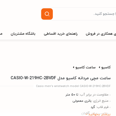
ی همکاری در فروش
راهنمای خرید اقساطی
باشگاه مشتریان
مج
کاسیو
ساعت کاسیو
ساعت مچی مردانه کاسیو مدل CASIO-W-219HC-2BVDF
Casio men's wristwatch model CASIO-W-219HC-2BVDF
مقاومت در برابر آب:
تا ۵۰ متر
منبع انرژی:
باتری معمولی
فرم قاب:
گرد
مناسب برای:
آقایان
بیشتر بخوانید