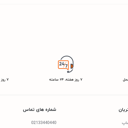
محل
۷ روز هفته، ۲۴ ساعته
۷ روز ضمانت بازگشت کالا
یان
شماره های تماس
شاپ
02133440440