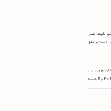
 لپ تاپ‌ها نقش
ه دنبال لپ تاپی با عملکرد قابل
رده است که برای انجام کارهای روزمره و
استفاده‌های چندرسانه‌ای مناسب به نظر می‌رسد. این لپ تاپ از پردازنده Intel Core i5-1335U بهره می‌برد که دارای 10 هسته (2 هسته Performance و 8 هسته
وظایف مختلف ارائه دهد. همچنین، 8 گیگابایت حافظه رم DDR4 برای اجرای روان برنامه‌ها و
 وب و انجام کارهای گرافیکی