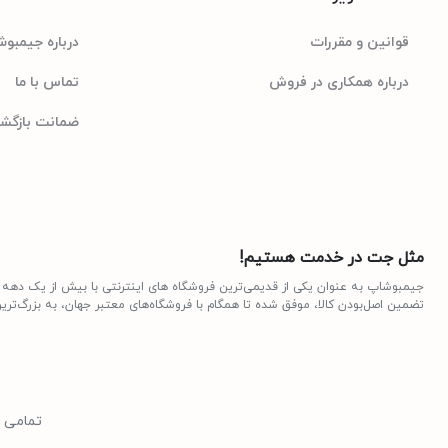
5.2
نسخه بلوتوث
قوانین و مقررات
درباره جیمبو
250 نیت
شدت روشنایی
درباره همکاری در فروش
تماس با ما
باتری:42 وات ساعت
توضیحات باتری
ضمانت بازگشت 7 روزه 
نوع باتری/ قابل تعویض توسط کاربر:3 سلولی 
توان شارژر:45 وات
نرخ نوسازی 60 هرتز - دارای صفحه نمایش مات
توضیحات صفحه نمایش
مثل جت در خدمت هستیم!
عمومی/ مالتی مدیا
نوع کاربری
تضمین اصل‌بودن کالا، موفق شده تا همگام با فروشگاه‌های معتبر جهان، به بزرگ‌ترین
SonicMaster
اسپیکر
2 عدد USB 3.2 Gen 1
تعداد درگاه USB 3.0 Type A
تمامی 