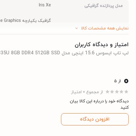
Iris Xe
مدل پردازنده گرافیکی
گرافیک یکپارچه Intel Iris Xe Graphics
نمایش همه مشخصات کالا
۱۵.۶ اینچ
اندازه صفحه نمایش
امتیاز و دیدگاه کاربران
لپ تاپ ایسوس 15.6 اینچی مدل Asus Vivobook X1504VA NJ104 i5 1335U 8GB DDR4 512GB SSD
DDR4
نوع حافظه RAM
دارد، نسخه 1.4
درگاه HDMI
0
از ۵
SSD
نوع حافظه داخلی
از مجموع 0 امتیاز
دیدگاه خود را درباره این کالا بیان
1335U
مدل پردازنده
کنید
افزودن دیدگاه
Wi-Fi 6(802.11ax)
اتصال Wi-Fi