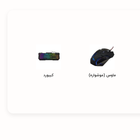
ماوس (موشواره)
کیبورد