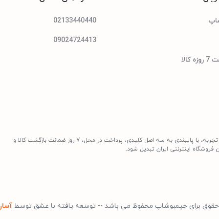
شاپ
02133440440
09024724413
کالا
لیتیوم یونی
جیمبوشاپ به عنوان یکی از قدیمی‌ترین فروشگاه های اینترنتی با بیش از یک دهه تجربه، با پایبندی به سه اصل کلیدی، پرداخت در محل، 7 روز ضمانت بازگشت کالا و
 فروشگاه اینترنتی ایران تبدیل شود.
حقوق برای جیمبوشاپ محفوظ می باشد -- توسعه یافته با عشق توسط
آسان