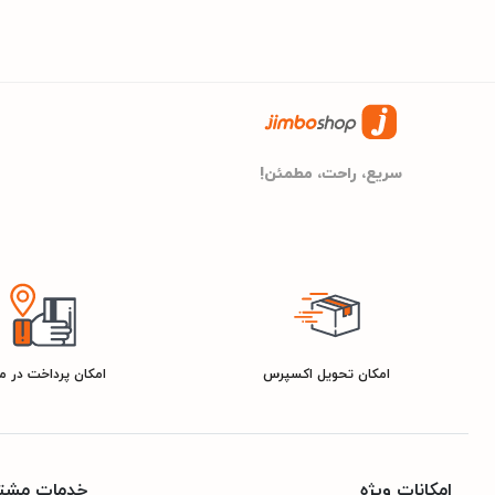
۱.3 تا 4.6 گیگاهرتز
فرکانس پردازنده
۱۲ مگابایت
حافظه Cache
Core i5
سری پردازنده
سریع، راحت، مطمئن!
512 گیگابایت
ظرفیت حافظه داخلی
TFT
نوع پنل
60 هرتز
نرخ نوسازی
10
امکان تحویل اکسپرس
امکان پرداخت در 
تعداد هسته
8 گیگابایت
ظرفیت حافظه RAM
امکانات ویژه
خدمات مشتر