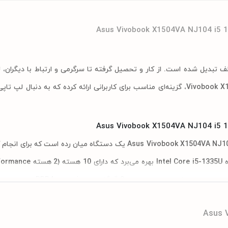
لف تبدیل شده است. از کار و تحصیل گرفته تا سرگرمی و ارتباط با دیگران،
مهمی در زندگی ما ایفا می‌کنند. ایسوس با معرفی مدل Vivobook X1504VA NJ104، گزینه‌ای مناسب برای کاربرانی ارائه کرده که ب
لپ تاپ 15.6 اینچی ایسوس مدل Asus Vivobook X1504VA NJ104 i5 1335U 8GB DDR4 512GB SSD یک دستگاه میان 
Efficient) و 12 رشته است و می‌تواند عملکرد مناسبی را در انجام 
Asus 
صفحه نمایش 15.6 اینچی این لپ تاپ دارای رزولوشن Full HD (1920x1080) است که کیفیت تصویر مناسبی را برای تماشای فیلم، مرور