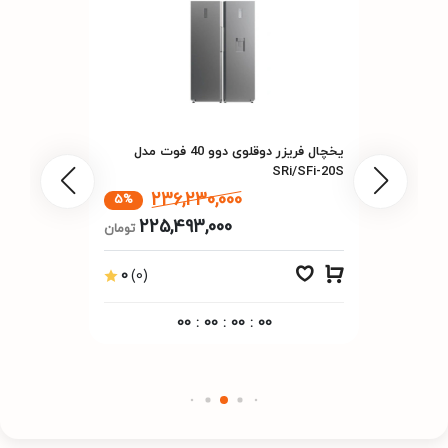
دوو
برند
۱۱۰ کیلوگرم
وزن
یخچال فریزر دوقلوی دوو 40 فوت مدل
SRi/SFi-20S
۶۶ سانتی‌متر
عمق
236,230,000
5%
225,493,000
تومان
۱۸۰ سانتی‌متر
ارتفاع
0
(0)
۱۲۰ سانتی‌متر
پهنا
00
:
00
:
00
:
00
سفید
رنگ
مشخصات مصرف انرژی