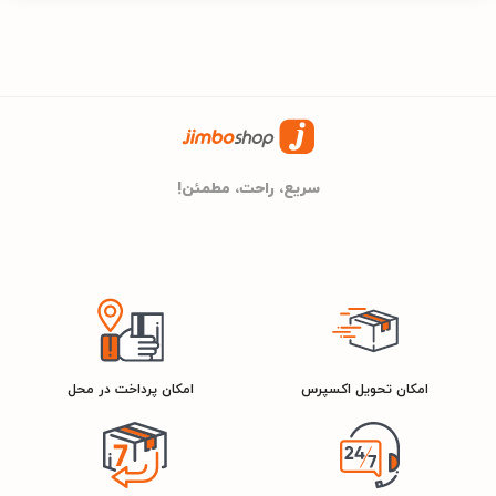
A+
رتبه انرژی
سریع، راحت، مطمئن!
سایر مشخصات مشترک یخچال و فریزر
591
گنجایش کل به لیتر
دوقلو
اطلاعات نوع یخچال
امکان تحویل اکسپرس
امکان پرداخت در محل
سایر ویژگی‌ها
لزوم اتصال به شیر آب