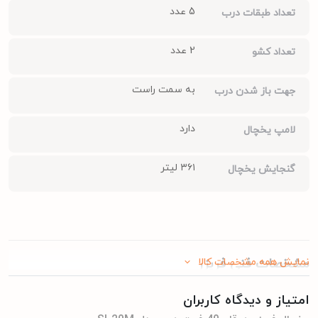
5 عدد
تعداد طبقات درب
2 عدد
تعداد کشو
به سمت راست
جهت باز شدن درب
دارد
لامپ یخچال
۳۶۱ لیتر
گنجایش یخچال
نمایش همه مشخصات کالا
مشخصات فنی فریزر
امتیاز و دیدگاه کاربران