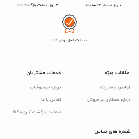
۷ روز هفته، ۲۴ ساعته
۷ روز ضمانت بازگشت کالا
سیستم گردش هوای چندگانه
هشدار باز بودن درب
قفل کودک
فیلتر تصفیه آب
ضمانت اصل بودن کالا
دارای آبسردکن اتوماتیک (اتصال به آب شهری)
دارای یخ ساز اتوماتیک داخلی
امکانات ویژه
خدمات مشتریان
صفحه نمایش LED لمسی
دارای سامانه گردش هوای سه بعدی
قوانین و مقررات
درباره جیمبوشاپ
درباره همکاری در فروش
تماس با ما
نمایشگر لمسی
نمایشگر
ضمانت بازگشت 7 روزه کالا
کنترل دمای یخچال و فریزر
نمایش وضعیت قفل کودک
شماره های تماس