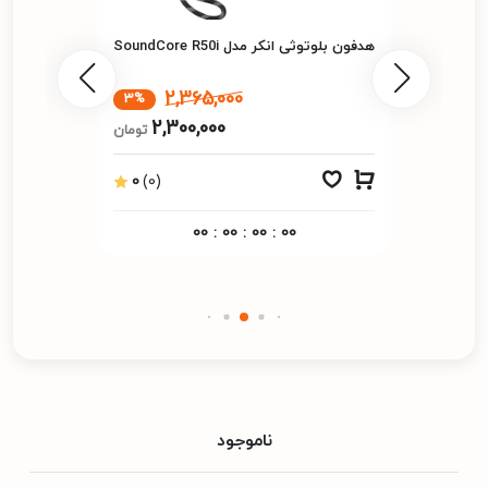
هدفون بلوتوثی انکر مدل SoundCore R50i
2,365,000
3%
2,300,000
تومان
0
(0)
00
:
00
:
00
:
00
ناموجود