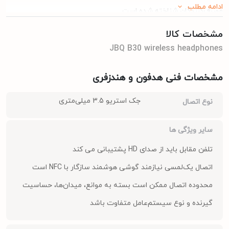
ادامه مطلب
مصرف‌کنندگان شناخته شده است.
هدفون بی سیم جی بی کیو مدل JBQ B30
مشخصات کالا
JBQ B30 wireless headphones
هدفون بی‌سیم JBQ B30 به عنوان یک گزینه اقتصادی و کاربردی برای
استفاده روزمره طراحی شده است. این هدفون با تمرکز بر ارائه امکانات
مشخصات فنی هدفون و هندزفری
اساسی و کیفیت صدای قابل قبول، تلاش می‌کند تا تجربه‌ای مطلوب را
جک استریو 3.5 میلی‌متری
نوع اتصال
برای کاربران فراهم کند. JBQ B30 با هدف ارائه یک راهکار مقرون‌به‌صرفه
برای گوش دادن به موسیقی و مکالمه، می‌تواند انتخابی مناسب برای
سایر ویژگی ها
دانش‌آموزان، دانشجویان، و افرادی باشد که به دنبال یک هدفون بی‌سیم
تلفن مقابل باید از صدای HD پشتیبانی می کند
ساده و کارآمد هستند.
اتصال یک‌لمسی نیازمند گوشی هوشمند سازگار با NFC است
مدل B30 از طریق بلوتوث به دستگاه‌های مختلف متصل می‌شود و این
محدوده اتصال ممکن است بسته به موانع، میدان‌ها، حساسیت
امکان را فراهم می‌کند که بدون دغدغه کابل، به موسیقی مورد علاقه خود
گیرنده و نوع سیستم‌عامل متفاوت باشد
گوش دهید یا مکالمات تلفنی را مدیریت کنید. این هدفون معمولاً دارای