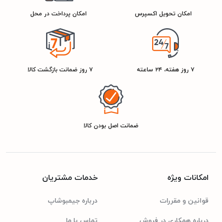
مشکی
رنگ
امکان تحویل اکسپرس
امکان پرداخت در محل
مشخصات فنی تلویزیون
۷ روز هفته، ۲۴ ساعته
۷ روز ضمانت بازگشت کالا
SBC / AAC / aptX / LDAC
فرمت و کدک صوتی
ضمانت اصل بودن کالا
امکانات ویژه
خدمات مشتریان
قوانین و مقررات
درباره جیمبوشاپ
درباره همکاری در فروش
تماس با ما