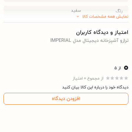
مقاوم یا پلاستیک فشرده ساخته شده که تمیز کردن آن را بسیار آسان
سفید
رنگ
نمایش همه مشخصات کالا
می‌کند. این ویژگی‌ها در کنار دقت بالا، ترازوی آشپزخانه دیجیتال
IMPERIAL
را به یک ابزار قابل اعتماد و کارآمد تبدیل کرده‌اند که به
امتیاز و دیدگاه کاربران
آشپزها کمک می‌کند تا با اطمینان بیشتری آشپزی کنند و نتایج بهتری
ترازو آشپزخانه دیجیتال مدل IMPERIAL
به دست آورند. این ترازو انتخابی عالی برای علاقه‌مندان به آشپزی و
شیرینی‌پزی است که به دنبال دقت و سادگی در یک دستگاه هستند.
0
از ۵
خرید ترازو آشپزخانه دیجیتال مدل IMPERIAL از جیمبوشاپ
از مجموع 0 امتیاز
اگر به دنبال خرید ترازو آشپزخانه با بهترین کیفیت هستید، این ترازو
دیدگاه خود را درباره این کالا بیان کنید
آشپزخانه یکی از بهترین گزینه‌ها است. جهت خرید این ترازو آشپزخانه
افزودن دیدگاه
کافی است به فروشگاه اینترنتی جیمبوشاپ مراجعه کرده و کالای مورد
نظر خود را سفارش دهید. کالای خریداری شده شما در اسرع وقت برای
شما به محل اعلام شده ارسال می‌گردد.