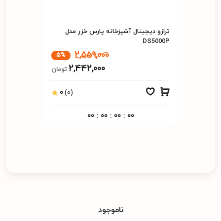
ترازو دیجیتال آشپزخانه پارس خزر مدل
DS5000P
2,559,000
5%
2,442,000
تومان
0
(0)
00
:
00
:
00
:
00
ناموجود