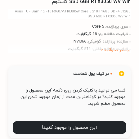
SSD 6GB RTX3050 WV Win کاستوم
Asus TUF Gaming F16 FX607VJ RL805W Core 5 210H 16GB DDR4 512GB
SSD 6GB RTX3050 WV Win
سری پردازنده:
Core 5
ظرفیت حافظه رم:
16 گیگابایت
سازنده پردازنده گرافیکی:
NVIDIA
ظرفیت حافظه داخلی:
512 گیگابایت
بیشتر بخوانید
0
در کیف پول شماست
شما می توانید با کلیک کردن روی دکمه 'این محصول را
موجود کنید!' در کوتاهترین مدت از زمان موجود شدن این
محصول مطلع شوید.
این محصول را موجود کنید!