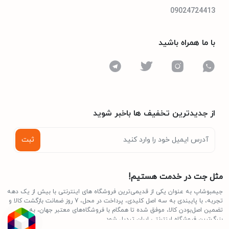
ندارد
حسگر اثر انگشت
09024724413
یک عدد
پورت USB Type-C
با ما همراه باشید
دارد
بلوتوث
پردازنده گرافیکی مجزا
نوع پردازنده گرافیکی
از جدیدترین تخفیف ها باخبر شوید
2 عدد
تعداد درگاه USB 3.0
Type A
ثبت
ندارد
درایو نوری
مثل جت در خدمت هستیم!
20
تعداد رشته (Thread)
جیمبوشاپ به عنوان یکی از قدیمی‌ترین فروشگاه های اینترنتی با بیش از یک دهه
تجربه، با پایبندی به سه اصل کلیدی، پرداخت در محل، 7 روز ضمانت بازگشت کالا و
تضمین اصل‌بودن کالا، موفق شده تا همگام با فروشگاه‌های معتبر جهان، به
دارد
درگاه شبکه LAN
بزرگ‌ترین فروشگاه اینترنتی ایران تبدیل شود.