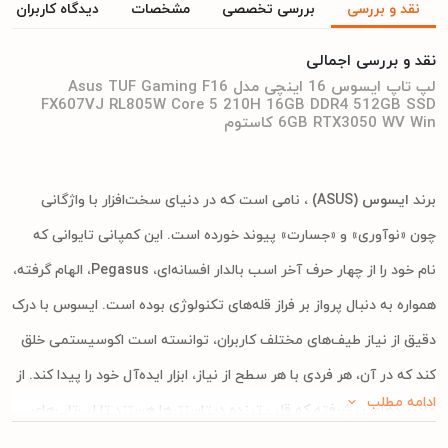
نقد و بررسی
بررسی تخصصی
مشخصات
دیدگاه کاربران
نقد و بررسی اجمالی
لپ‌ تاپ ایسوس 16 اینچی مدل Asus TUF Gaming F16
FX607VJ RL805W Core 5 210H 16GB DDR4 512GB SSD
6GB RTX3050 WV Win کاستوم
برند
ایسوس (ASUS)
، نامی است که در دنیای سخت‌افزار با واژگانی
چون «نوآوری» و «جسارت» پیوند خورده است. این کمپانی تایوانی که
نام خود را از چهار حرف آخر اسب بالدار افسانه‌ای، Pegasus، الهام گرفته،
همواره به دنبال پرواز بر فراز قله‌های تکنولوژی بوده است. ایسوس با درک
دقیق از نیاز طیف‌های مختلف کاربران، توانسته است اکوسیستمی خلق
کند که در آن، هر فردی با هر سطح از نیاز، ابزار ایده‌آل خود را پیدا کند. از
ادامه مطلب
مادربردهای پیشرفته که قلب تپنده دیتاسنترها هستند تا لپ‌تاپ‌های
گیمینگ سری ROG، همگی نشان از دقت مهندسی این برند دارند. در این