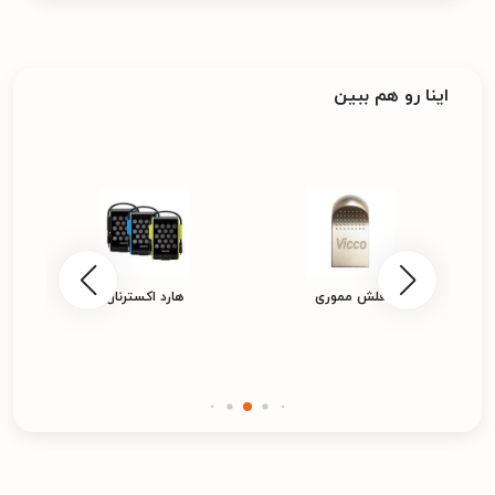
اینا رو هم ببین
فلش مموری
هارد اکسترنال