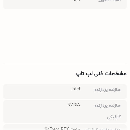
نسبت تصویر
سیستم خنک‌کننده بهینه‌تر روانه بازار شده است. F16 برای کسانی طراحی
شده که می‌خواهند تجربه‌ای فراتر از نمایشگرهای سنتی ۱۵ اینچی داشته
باشند و در عین حال، به دستگاهی نیاز دارند که در بارهای پردازشی
طولانی‌مدت، پایداری خود را حفظ کند. این لپ‌تاپ نمادی از قدرت
مکانیکی و ظرافت دیجیتال در یک پکیج واحد است.
لپ‌تاپ
Asus TUF Gaming F16 FX607VJ-RL805W
یک محصول
مشخصات فنی لپ تاپ
کاستوم (Custom)
شده است که با هدف بیشینه‌سازی بهره‌وری
سخت‌افزاری پیکربندی شده است. قلب تپنده این دستگاه، پردازنده نسل
Intel
سازنده پردازنده
جدید
Intel Core 5 120H
(از سری جدید پردازنده‌های اینتل) است. این
پردازنده با بهره‌گیری از هسته‌های قدرتمند و بهینه، توانایی مدیریت
NVIDIA
سازنده پردازنده
بارهای کاری سنگین و اجرای روان ویندوز ۱۱ اورجینال را به خوبی داراست.
گرافیکی
اما آن‌چه این مدل را برای گیمرها و طراحان جذاب می‌کند، کارت گرافیک
GeForce RTX 3050